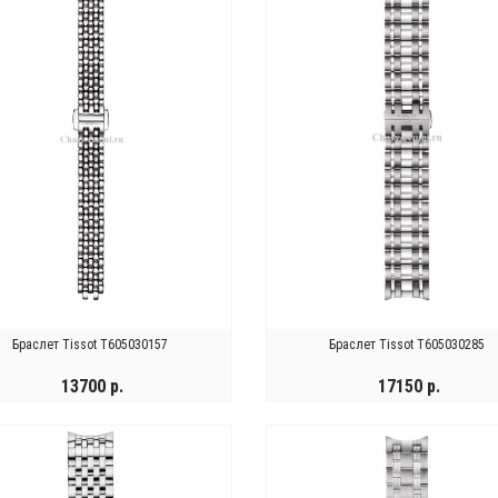
сы Wainer WA.25250-A
Ремешок Tissot T600028613
109900 р.
13000 р.
Браслет Tissot T605030157
Браслет Tissot T605030285
13700 р.
17150 р.
КУПИТЬ
ХОЧУ ЗАКАЗАТЬ