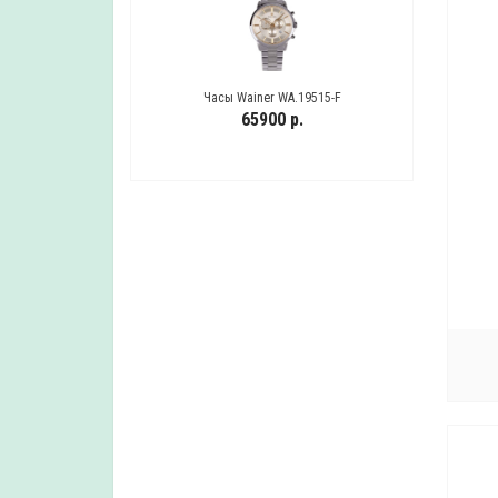
WA-25511.3.2
Часы Wainer WA.19515-F
Ча
 р.
65900 р.