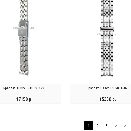
Браслет Tissot T605031423
Браслет Tissot T605031609
17150 р.
15350 р.
ВЕДОМИТЬ
КУПИТЬ
1
2
3
>
>|