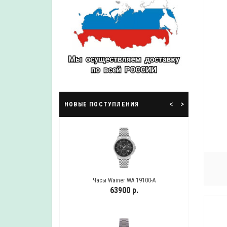
<
>
НОВЫЕ ПОСТУПЛЕНИЯ
WA.19100-B
Часы Wainer WA.19100-A
Ча
 р.
63900 р.