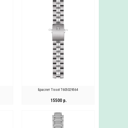
Браслет Tissot T605029564
15500 р.
Ремешок Tissot T600041157
Часы Wainer WA.19100-B
13800 р.
63900 р.
УВЕДОМИТЬ