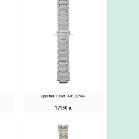
Звено для браслета Tissot
Браслет Wainer WA-25511.3.2
1900 р.
11600 р.
T613015278
Браслет Tissot T605030964
17150 р.
ХОЧУ ЗАКАЗАТЬ