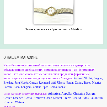
Замена ремешка на браслет, часы Adriatica
О НАШЕМ МАГАЗИНЕ
Часы-Ремни - официальный партнер сети сервисных центров по
обслуживанию швейцарских, немецких, японских и др. фирменных
часов. Вот уже много лет мы занимаемся продажей фирменных
аксессуаров к часам следующих мировых брендов:
Armand Nicolet
,
Breguet
,
Breitling
,
Jorg Hysek
,
Omega
,
Raymond Weil
,
Ulysse Nardin
,
Zenith
,
Tissot
,
Maurice
Lacroix
,
Rado
,
Longines
,
Certina
,
Epos
,
Bruno Sohnle
Adriatica
Appella
Christina Design
а так же таких известных марок как
,
,
,
Cover
Essence
Casio
Armitron
Jean Marcel
Pierre Ricaud
Edox
Quantum
,
,
,
,
,
,
,
,
Roamer
Wainer
,
и другие