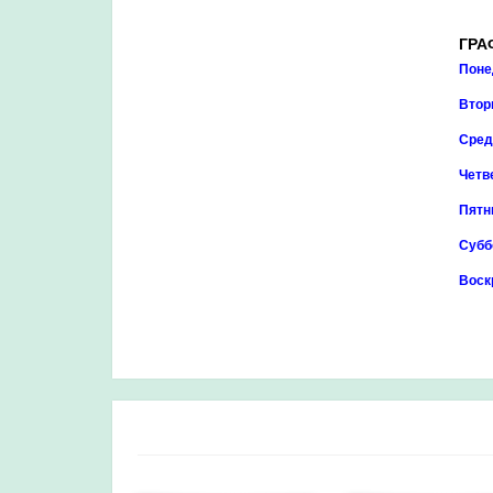
ГРА
Поне
Втор
Сре
Четв
Пятн
Субб
Воск