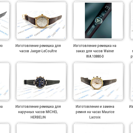
из
Изготовление ремешка для
Изготовление ремешка на
часов Jaeger-LeCoultre
заказ для часов Wainer
WA.10880-D
р
на
Изготовление ремешка для
Изготовление и замена
Из
r
наручных часов MICHEL
ремня на часах Maurice
HERBELIN
Lacroix