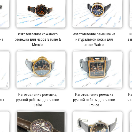
а
Изготовление кожаного
Изготовление ремешка из
И
на
ремешка для часов Baume &
натуральной кожи для
за
Mercier
часов Wainer
а
Изготовление ремешка,
Изготовление ремешка
Из
сах
ручной работы, для часов
ручной работы для часов
ча
Seiko
Police