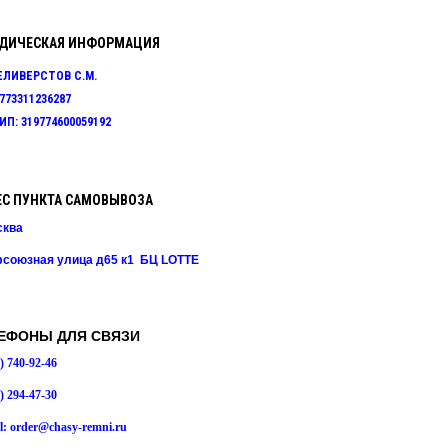
ДИЧЕСКАЯ ИНФОРМАЦИЯ
ЕЛИВЕРСТОВ С.М.
773311236287
П: 319774600059192
ЕС ПУНКТА САМОВЫВОЗА
сква
союзная улица д65 к1 БЦ LOTTE
ЕФОНЫ ДЛЯ СВЯЗИ
5) 740-92-46
7) 294-47-30
l:
order@chasy-remni.ru