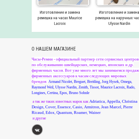
Изготовление и замена
Изготовление и замен
ремешка на часах Maurice
ремешка на наручных ча
Lacroix
Ulysse Nardin
О НАШЕМ МАГАЗИНЕ
Часы-Ремни - официальный партнер сети сервисных центров
по обслуживанию швейцарских, немецких, японских и др.
фирменных часов. Вот уже много лет мы занимаемся прода
фирменных аксессуаров к часам следующих мировых
брендов:
Armand Nicolet
,
Breguet
,
Breitling
,
Jorg Hysek
,
Omega
,
Raymond Weil
,
Ulysse Nardin
,
Zenith
,
Tissot
,
Maurice Lacroix
,
Rado
,
Longines
,
Certina
,
Epos
,
Bruno Sohnle
Adriatica
Appella
Christina
а так же таких известных марок как
,
,
Design
Cover
Essence
Casio
Armitron
Jean Marcel
Pierre
,
,
,
,
,
,
Ricaud
Edox
Quantum
Roamer
Wainer
,
,
,
,
и другие