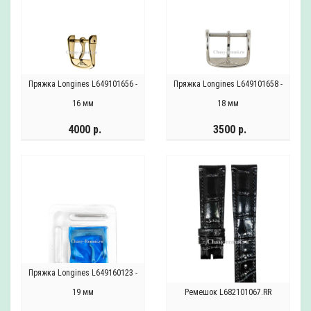
Пряжка Longines L649101656 -
Пряжка Longines L649101658 -
16 мм
18 мм
4000 р.
3500 р.
Пряжка Longines L649160123 -
19 мм
Ремешок L682101067.RR