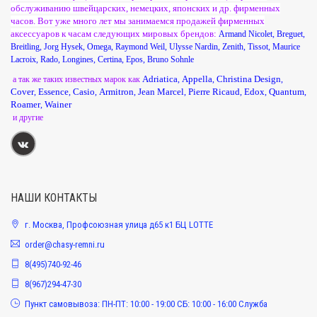
обслуживанию швейцарских, немецких, японских и др. фирменных
часов. Вот уже много лет мы занимаемся продажей фирменных
аксессуаров к часам следующих мировых брендов:
Armand Nicolet
,
Breguet
,
Breitling
,
Jorg Hysek
,
Omega
,
Raymond Weil
,
Ulysse Nardin
,
Zenith
,
Tissot
,
Maurice
Lacroix
,
Rado
,
Longines
,
Certina
,
Epos
,
Bruno Sohnle
Adriatica
Appella
Christina Design
а так же таких известных марок как
,
,
,
Cover
Essence
Casio
Armitron
Jean Marcel
Pierre Ricaud
Edox
Quantum
,
,
,
,
,
,
,
,
Roamer
Wainer
,
и другие
НАШИ КОНТАКТЫ
г. Москва, Профсоюзная улица д65 к1 БЦ LOTTE
order@chasy-remni.ru
8(495)740-92-46
8(967)294-47-30
Пункт самовывоза: ПН-ПТ: 10:00 - 19:00 СБ: 10:00 - 16:00 Служба