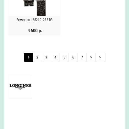
Ремешок L682101238.RR
9600 р.
1
2
3
4
5
6
7
>
>|