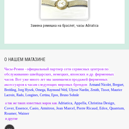
Замена ремешка на браслет, часы Adriatica
О НАШЕМ МАГАЗИНЕ
Часы-Ремни - официальный партнер сети сервисных центров по
обслуживанию швейцарских, немецких, японских и др. фирменных
часов. Вот уже много лет мы занимаемся продажей фирменных
аксессуаров к часам следующих мировых брендов:
Armand Nicolet
,
Breguet
,
Breitling
,
Jorg Hysek
,
Omega
,
Raymond Weil
,
Ulysse Nardin
,
Zenith
,
Tissot
,
Maurice
Lacroix
,
Rado
,
Longines
,
Certina
,
Epos
,
Bruno Sohnle
Adriatica
Appella
Christina Design
а так же таких известных марок как
,
,
,
Cover
Essence
Casio
Armitron
Jean Marcel
Pierre Ricaud
Edox
Quantum
,
,
,
,
,
,
,
,
Roamer
Wainer
,
и другие