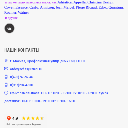
Adriatica
Appella
Christina Design
а так же таких известных марок как
,
,
,
Cover
Essence
Casio
Armitron
Jean Marcel
Pierre Ricaud
Edox
Quantum
,
,
,
,
,
,
,
,
Roamer
Wainer
,
и другие
НАШИ КОНТАКТЫ
г. Москва, Профсоюзная улица д65 к1 БЦ LOTTE
order@chasy-remni.ru
8(495)740-92-46
8(967)294-47-30
Пункт самовывоза: ПН-ПТ: 10:00 - 19:00 СБ: 10:00 - 16:00 Служба
доставки: ПН-ПТ: 10:00 - 19:00 СБ: 10:00 - 16:00