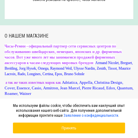
О НАШЕМ МАГАЗИНЕ
Часы-Ремни - официальный партнер сети сервисных центров по
обслуживанию швейцарских, немецких, японских и др. фирменных
часов. Вот уже много лет мы занимаемся продажей фирменных
аксессуаров к часам следующих мировых брендов:
Armand Nicolet
,
Breguet
,
Breitling
,
Jorg Hysek
,
Omega
,
Raymond Weil
,
Ulysse Nardin
,
Zenith
,
Tissot
,
Maurice
Lacroix
,
Rado
,
Longines
,
Certina
,
Epos
,
Bruno Sohnle
Adriatica
Appella
Christina Design
а так же таких известных марок как
,
,
,
Cover
Essence
Casio
Armitron
Jean Marcel
Pierre Ricaud
Edox
Quantum
,
,
,
,
,
,
,
,
Roamer
Wainer
,
и другие
Мы используем файлы cookie, чтобы обеспечить вам наилучший опыт
использования нашего веб-сайта. Для получения дополнительной
информации прочтите наше
Заявление о конфиденциальности
.
Принять
НАШИ КОНТАКТЫ