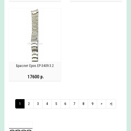
Браслет Epos EP-3409.3.2
17600 р.
1
2
3
4
5
6
7
8
9
>
>|