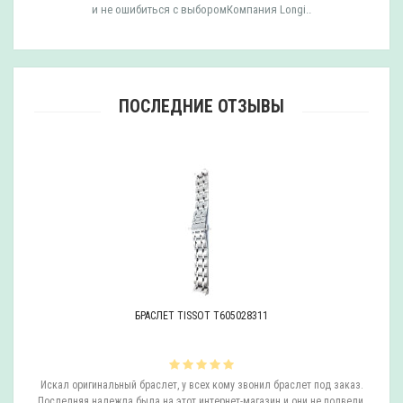
и не ошибиться с выборомКомпания Longi..
ПОСЛЕДНИЕ ОТЗЫВЫ
БРАСЛЕТ TISSOT T605028311
ли
Искал оригинальный браслет, у всех кому звонил браслет под заказ.
О
.
Последняя надежда была на этот интернет-магазин и они не подвели,