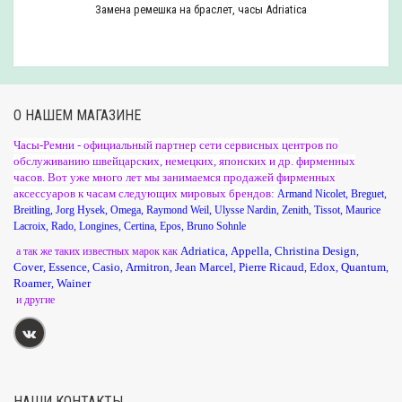
Замена ремешка на браслет, часы Adriatica
О НАШЕМ МАГАЗИНЕ
Часы-Ремни - официальный партнер сети сервисных центров по
обслуживанию швейцарских, немецких, японских и др. фирменных
часов. Вот уже много лет мы занимаемся продажей фирменных
аксессуаров к часам следующих мировых брендов:
Armand Nicolet
,
Breguet
,
Breitling
,
Jorg Hysek
,
Omega
,
Raymond Weil
,
Ulysse Nardin
,
Zenith
,
Tissot
,
Maurice
Lacroix
,
Rado
,
Longines
,
Certina
,
Epos
,
Bruno Sohnle
Adriatica
Appella
Christina Design
а так же таких известных марок как
,
,
,
Cover
Essence
Casio
Armitron
Jean Marcel
Pierre Ricaud
Edox
Quantum
,
,
,
,
,
,
,
,
Roamer
Wainer
,
и другие
НАШИ КОНТАКТЫ