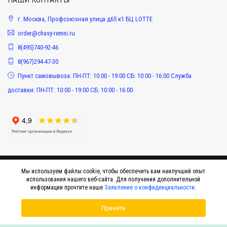
г. Москва, Профсоюзная улица д65 к1 БЦ LOTTE
order@chasy-remni.ru
8(495)740-92-46
8(967)294-47-30
Пункт самовывоза: ПН-ПТ: 10:00 - 19:00 СБ: 10:00 - 16:00 Служба
доставки: ПН-ПТ: 10:00 - 19:00 СБ: 10:00 - 16:00
Мы используем файлы cookie, чтобы обеспечить вам наилучший опыт
использования нашего веб-сайта. Для получения дополнительной
информации прочтите наше
Заявление о конфиденциальности
.
Принять
© 2015-2026 Интернет-магазин оригинальных аксессуаров к наручным часам