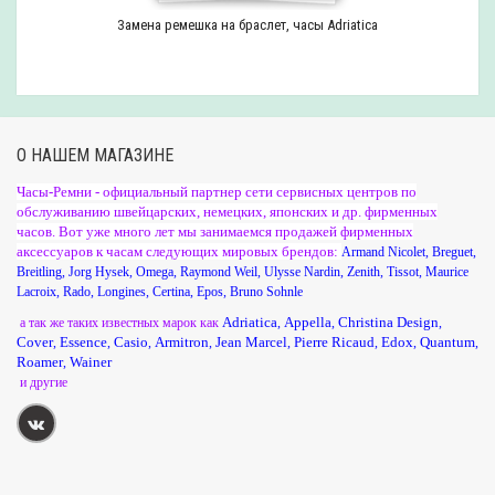
Замена ремешка на браслет, часы Adriatica
О НАШЕМ МАГАЗИНЕ
Часы-Ремни - официальный партнер сети сервисных центров по
обслуживанию швейцарских, немецких, японских и др. фирменных
часов. Вот уже много лет мы занимаемся продажей фирменных
аксессуаров к часам следующих мировых брендов:
Armand Nicolet
,
Breguet
,
Breitling
,
Jorg Hysek
,
Omega
,
Raymond Weil
,
Ulysse Nardin
,
Zenith
,
Tissot
,
Maurice
Lacroix
,
Rado
,
Longines
,
Certina
,
Epos
,
Bruno Sohnle
Adriatica
Appella
Christina Design
а так же таких известных марок как
,
,
,
Cover
Essence
Casio
Armitron
Jean Marcel
Pierre Ricaud
Edox
Quantum
,
,
,
,
,
,
,
,
Roamer
Wainer
,
и другие