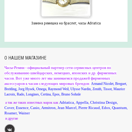
Замена ремешка на браслет, часы Adriatica
О НАШЕМ МАГАЗИНЕ
Часы-Ремни - официальный партнер сети сервисных центров по
обслуживанию швейцарских, немецких, японских и др. фирменных
часов. Вот уже много лет мы занимаемся продажей фирменных
аксессуаров к часам следующих мировых брендов:
Armand Nicolet
,
Breguet
,
Breitling
,
Jorg Hysek
,
Omega
,
Raymond Weil
,
Ulysse Nardin
,
Zenith
,
Tissot
,
Maurice
Lacroix
,
Rado
,
Longines
,
Certina
,
Epos
,
Bruno Sohnle
Adriatica
Appella
Christina Design
а так же таких известных марок как
,
,
,
Cover
Essence
Casio
Armitron
Jean Marcel
Pierre Ricaud
Edox
Quantum
,
,
,
,
,
,
,
,
Roamer
Wainer
,
и другие