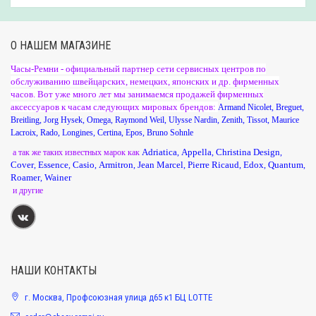
О НАШЕМ МАГАЗИНЕ
Часы-Ремни - официальный партнер сети сервисных центров по
обслуживанию швейцарских, немецких, японских и др. фирменных
часов. Вот уже много лет мы занимаемся продажей фирменных
аксессуаров к часам следующих мировых брендов:
Armand Nicolet
,
Breguet
,
Breitling
,
Jorg Hysek
,
Omega
,
Raymond Weil
,
Ulysse Nardin
,
Zenith
,
Tissot
,
Maurice
Lacroix
,
Rado
,
Longines
,
Certina
,
Epos
,
Bruno Sohnle
Adriatica
Appella
Christina Design
а так же таких известных марок как
,
,
,
Cover
Essence
Casio
Armitron
Jean Marcel
Pierre Ricaud
Edox
Quantum
,
,
,
,
,
,
,
,
Roamer
Wainer
,
и другие
НАШИ КОНТАКТЫ
г. Москва, Профсоюзная улица д65 к1 БЦ LOTTE