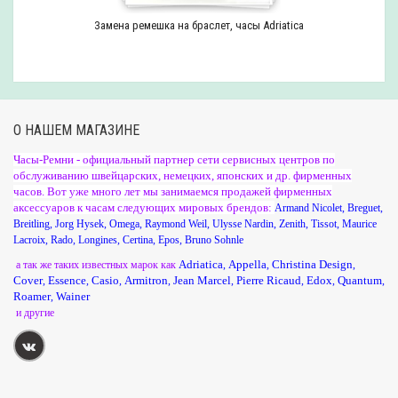
Замена ремешка на браслет, часы Adriatica
О НАШЕМ МАГАЗИНЕ
Часы-Ремни - официальный партнер сети сервисных центров по
обслуживанию швейцарских, немецких, японских и др. фирменных
часов. Вот уже много лет мы занимаемся продажей фирменных
аксессуаров к часам следующих мировых брендов:
Armand Nicolet
,
Breguet
,
Breitling
,
Jorg Hysek
,
Omega
,
Raymond Weil
,
Ulysse Nardin
,
Zenith
,
Tissot
,
Maurice
Lacroix
,
Rado
,
Longines
,
Certina
,
Epos
,
Bruno Sohnle
Adriatica
Appella
Christina Design
а так же таких известных марок как
,
,
,
Cover
Essence
Casio
Armitron
Jean Marcel
Pierre Ricaud
Edox
Quantum
,
,
,
,
,
,
,
,
Roamer
Wainer
,
и другие