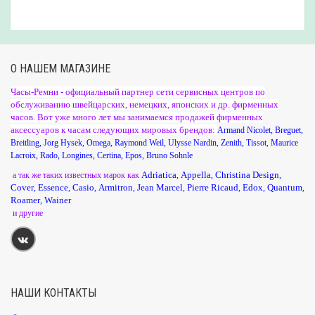
О НАШЕМ МАГАЗИНЕ
Часы-Ремни - официальный партнер сети сервисных центров по
обслуживанию швейцарских, немецких, японских и др. фирменных
часов. Вот уже много лет мы занимаемся продажей фирменных
аксессуаров к часам следующих мировых брендов:
Armand Nicolet
,
Breguet
,
Breitling
,
Jorg Hysek
,
Omega
,
Raymond Weil
,
Ulysse Nardin
,
Zenith
,
Tissot
,
Maurice
Lacroix
,
Rado
,
Longines
,
Certina
,
Epos
,
Bruno Sohnle
Adriatica
Appella
Christina Design
а так же таких известных марок как
,
,
,
Cover
Essence
Casio
Armitron
Jean Marcel
Pierre Ricaud
Edox
Quantum
,
,
,
,
,
,
,
,
Roamer
Wainer
,
и другие
НАШИ КОНТАКТЫ