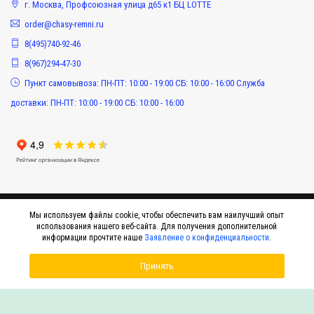
г. Москва, Профсоюзная улица д65 к1 БЦ LOTTE
order@chasy-remni.ru
8(495)740-92-46
8(967)294-47-30
Пункт самовывоза: ПН-ПТ: 10:00 - 19:00 СБ: 10:00 - 16:00 Служба
доставки: ПН-ПТ: 10:00 - 19:00 СБ: 10:00 - 16:00
Мы используем файлы cookie, чтобы обеспечить вам наилучший опыт
использования нашего веб-сайта. Для получения дополнительной
информации прочтите наше
Заявление о конфиденциальности
.
Принять
© 2015-2026 Интернет-магазин оригинальных аксессуаров к наручным часам