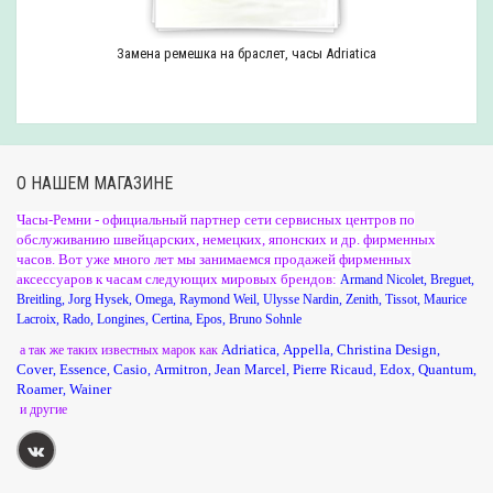
Замена ремешка на браслет, часы Adriatica
О НАШЕМ МАГАЗИНЕ
Часы-Ремни - официальный партнер сети сервисных центров по
обслуживанию швейцарских, немецких, японских и др. фирменных
часов. Вот уже много лет мы занимаемся продажей фирменных
аксессуаров к часам следующих мировых брендов:
Armand Nicolet
,
Breguet
,
Breitling
,
Jorg Hysek
,
Omega
,
Raymond Weil
,
Ulysse Nardin
,
Zenith
,
Tissot
,
Maurice
Lacroix
,
Rado
,
Longines
,
Certina
,
Epos
,
Bruno Sohnle
Adriatica
Appella
Christina Design
а так же таких известных марок как
,
,
,
Cover
Essence
Casio
Armitron
Jean Marcel
Pierre Ricaud
Edox
Quantum
,
,
,
,
,
,
,
,
Roamer
Wainer
,
и другие