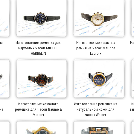
на
Изготовление ремешка для
Изготовление и замена
Из
r
наручных часов MICHEL
ремня на часах Maurice
HERBELIN
Lacroix
а
Изготовление кожаного
Изготовление ремешка из
И
на
ремешка для часов Baume &
натуральной кожи для
за
Mercier
часов Wainer