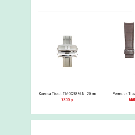
40028386 - 20 мм
Клипса Tissot T640028386.N - 20 мм
Ремешок Tiss
0 р.
7300 р.
650