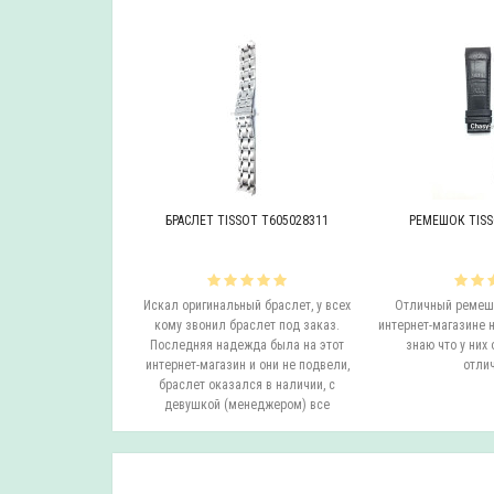
OT T605046447
БРАСЛЕТ TISSOT T605028311
РЕМЕШОК TISS
инальный браслет.
Искал оригинальный браслет, у всех
Отличный ремешо
все согласовали
кому звонил браслет под заказ.
интернет-магазине н
на следующий день
Последняя надежда была на этот
знаю что у них 
вил. Все супер.
интернет-магазин и они не подвели,
отлич
бо...
браслет оказался в наличии, с
девушкой (менеджером) все
согласовали ..