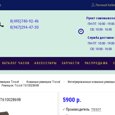
а
Личный Каби
Пункт самовывоза
8(495)740-92-46
ПН-ПТ: 10:00 - 19:00
8(967)294-47-30
СБ: 10:00 - 16:00
Служба доставки:
ПН-ПТ: 10:00 - 19:00
СБ: 10:00 - 16:00
КАТАЛОГ ЧАСОВ
АКСЕССУАРЫ
ЗАПЧАСТИ
РАСПРОДАЖА
емешки Tissot
Кожаные ремешки Tissot
Интегрированные кожаные ремешки
Ремешок Tissot T610028698
5900 р.
T610028698
Производитель:
TISSOT