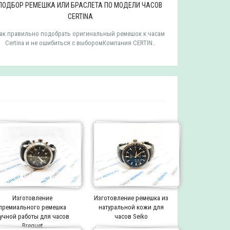
ПОДБОР РЕМЕШКА ИЛИ БРАСЛЕТА ПО МОДЕЛИ ЧАСОВ
ПОДБОР РЕ
CERTINA
ак правильно подобрать оригинальный ремешок к часам
Как правильн
Certina и не ошибиться с выборомКомпания CERTIN..
Tissot и 
Изготовление
Изготовление ремешка из
премиального ремешка
натуральной кожи для
учной работы для часов
часов Seiko
Breguet