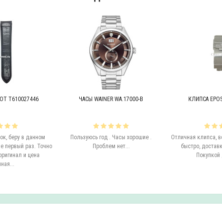
OT T610027446
ЧАСЫ WAINER WA.17000-B
КЛИПСА EPOS 
к, беру в данном
Пользуюсь год . Часы хорошие .
Отличная клипса, в
е первый раз. Точно
Проблем нет...
быстро, доставк
оригинал и цена
Покупкой 
ная...