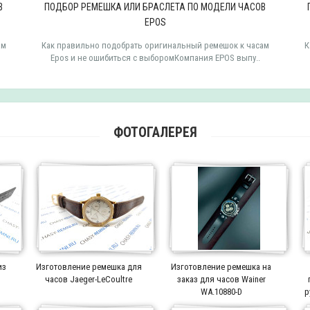
В
ПОДБОР РЕМЕШКА ИЛИ БРАСЛЕТА ПО МОДЕЛИ ЧАСОВ
EPOS
ам
Как правильно подобрать оригинальный ремешок к часам
К
Epos и не ошибиться с выборомКомпания EPOS выпу..
ФОТОГАЛЕРЕЯ
из
Изготовление ремешка для
Изготовление ремешка на
часов Jaeger-LeCoultre
заказ для часов Wainer
WA.10880-D
р