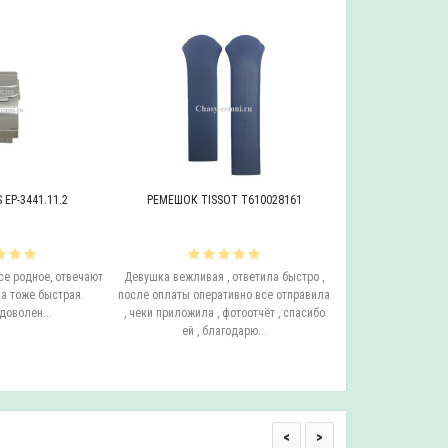
EP-3441.11.2
РЕМЕШОК TISSOT T610028161
БРАСЛЕТ ADRIAT
се родное, отвечают
Девушка вежливая , ответила быстро ,
Этот бросает Я купи
а тоже быстрая.
после оплаты оперативно все отправила
до сих пор у него с
доволен...
, чеки приложила , фотоотчёт , спасибо
ещё он очень удо
ей , благодарю...
смотрится на руке.
одним с
<
>