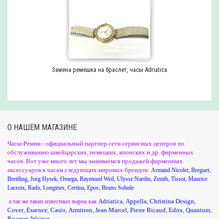
Замена ремешка на браслет, часы Adriatica
О НАШЕМ МАГАЗИНЕ
Часы-Ремни - официальный партнер сети сервисных центров по
обслуживанию швейцарских, немецких, японских и др. фирменных
часов. Вот уже много лет мы занимаемся продажей фирменных
аксессуаров к часам следующих мировых брендов:
Armand Nicolet
,
Breguet
,
Breitling
,
Jorg Hysek
,
Omega
,
Raymond Weil
,
Ulysse Nardin
,
Zenith
,
Tissot
,
Maurice
Lacroix
,
Rado
,
Longines
,
Certina
,
Epos
,
Bruno Sohnle
Adriatica
Appella
Christina Design
а так же таких известных марок как
,
,
,
Cover
Essence
Casio
Armitron
Jean Marcel
Pierre Ricaud
Edox
Quantum
,
,
,
,
,
,
,
,
Roamer
Wainer
,