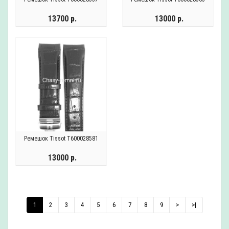
13700 р.
13000 р.
Ремешок Tissot T600028581
13000 р.
1
2
3
4
5
6
7
8
9
>
>|