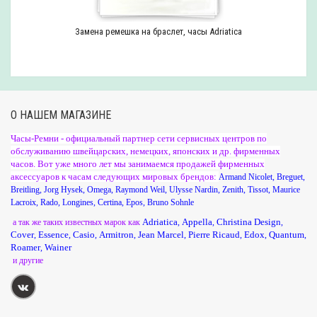
Замена ремешка на браслет, часы Adriatica
О НАШЕМ МАГАЗИНЕ
Часы-Ремни - официальный партнер сети сервисных центров по
обслуживанию швейцарских, немецких, японских и др. фирменных
часов. Вот уже много лет мы занимаемся продажей фирменных
аксессуаров к часам следующих мировых брендов:
Armand Nicolet
,
Breguet
,
Breitling
,
Jorg Hysek
,
Omega
,
Raymond Weil
,
Ulysse Nardin
,
Zenith
,
Tissot
,
Maurice
Lacroix
,
Rado
,
Longines
,
Certina
,
Epos
,
Bruno Sohnle
Adriatica
Appella
Christina Design
а так же таких известных марок как
,
,
,
Cover
Essence
Casio
Armitron
Jean Marcel
Pierre Ricaud
Edox
Quantum
,
,
,
,
,
,
,
,
Roamer
Wainer
,
и другие