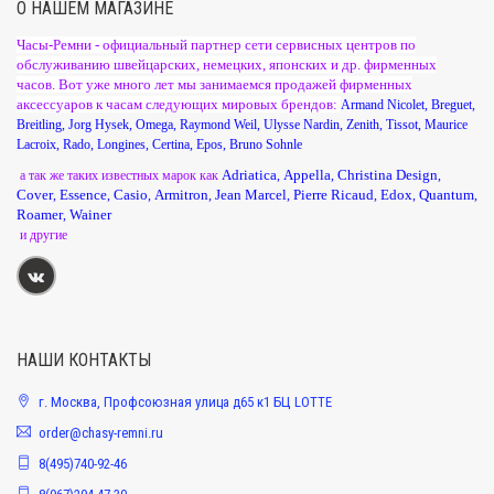
О НАШЕМ МАГАЗИНЕ
Часы-Ремни - официальный партнер сети сервисных центров по
обслуживанию швейцарских, немецких, японских и др. фирменных
часов. Вот уже много лет мы занимаемся продажей фирменных
аксессуаров к часам следующих мировых брендов:
Armand Nicolet
,
Breguet
,
Breitling
,
Jorg Hysek
,
Omega
,
Raymond Weil
,
Ulysse Nardin
,
Zenith
,
Tissot
,
Maurice
Lacroix
,
Rado
,
Longines
,
Certina
,
Epos
,
Bruno Sohnle
Adriatica
Appella
Christina Design
а так же таких известных марок как
,
,
,
Cover
Essence
Casio
Armitron
Jean Marcel
Pierre Ricaud
Edox
Quantum
,
,
,
,
,
,
,
,
Roamer
Wainer
,
и другие
НАШИ КОНТАКТЫ
г. Москва, Профсоюзная улица д65 к1 БЦ LOTTE
order@chasy-remni.ru
8(495)740-92-46