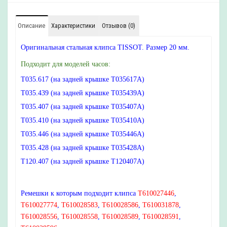
Описание
Характеристики
Отзывов (0)
Оригинальная стальная клипса TISSOT. Размер 20 мм.
Подходит для моделей часов:
T035.617 (на задней крышке T035617A)
T035.439 (на
задней
крышке T035439A)
T035.407 (на
задней
крышке T035407A)
T035.410 (на
задней
крышке T035410A)
T035.446 (на
задней
крышке T035446A)
T035.428 (на
задней
крышке T035428A)
T120.407 (на задней крышке T120407A)
Ремешки к которым подходит клипса
T610027446
,
T610027774
,
T610028583
,
T610028586
,
T610031878
,
T610028556
,
T610028558
,
T610028589
,
T610028591
,