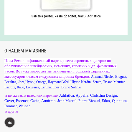
Замена ремешка на браслет, часы Adriatica
О НАШЕМ МАГАЗИНЕ
Часы-Ремни - официальный партнер сети сервисных центров по
обслуживанию швейцарских, немецких, японских и др. фирменных
часов. Вот уже много лет мы занимаемся продажей фирменных
аксессуаров к часам следующих мировых брендов:
Armand Nicolet
,
Breguet
,
Breitling
,
Jorg Hysek
,
Omega
,
Raymond Weil
,
Ulysse Nardin
,
Zenith
,
Tissot
,
Maurice
Lacroix
,
Rado
,
Longines
,
Certina
,
Epos
,
Bruno Sohnle
Adriatica
Appella
Christina Design
а так же таких известных марок как
,
,
,
Cover
Essence
Casio
Armitron
Jean Marcel
Pierre Ricaud
Edox
Quantum
,
,
,
,
,
,
,
,
Roamer
Wainer
,
и другие