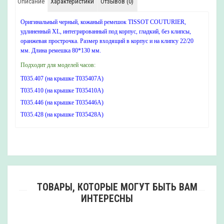
Описание
Характеристики
Отзывов (0)
Оригинальный черный, кожаный ремешок TISSOT COUTURIER,
удлиненный XL, интегрированный под корпус, гладкий, без клипсы,
оранжевая прострочка. Размер входящий в корпус и на клипсу 22/20
мм. Длина ремешка 80*130 мм.
Подходит для моделей часов:
T035.407 (на крышке T035407A)
T035.410 (на крышке T035410A)
T035.446 (на крышке T035446A)
T035.428 (на крышке T035428A)
ТОВАРЫ, КОТОРЫЕ МОГУТ БЫТЬ ВАМ
ИНТЕРЕСНЫ