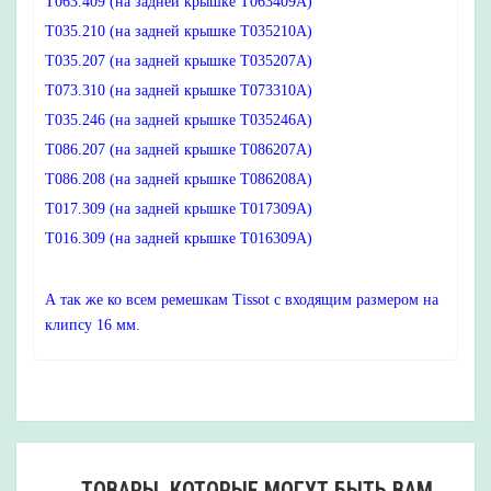
T063.409 (на задней крышке T063409A)
T035.210 (на задней крышке T035210A)
T035.207 (на задней крышке T035207A)
T073.310 (на задней крышке T073310A)
T035.246 (на задней крышке T035246A)
T086.207 (на задней крышке T086207A)
T086.208 (на задней крышке T086208A)
T017.309 (на задней крышке T017309A)
T
016.309 (на задней крышке T016309A)
А так же ко всем ремешкам Tissot с входящим размером на
клипсу 16 мм.
ТОВАРЫ, КОТОРЫЕ МОГУТ БЫТЬ ВАМ