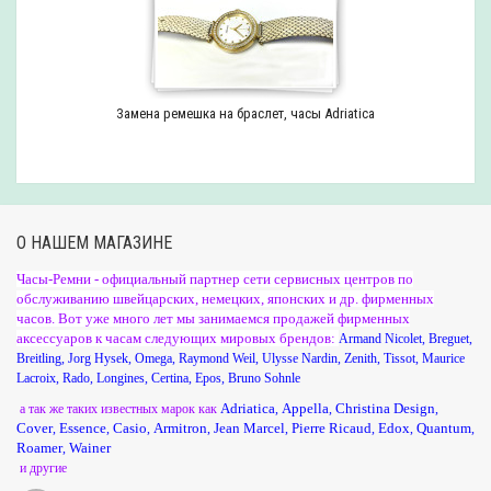
Замена ремешка на браслет, часы Adriatica
О НАШЕМ МАГАЗИНЕ
Часы-Ремни - официальный партнер сети сервисных центров по
обслуживанию швейцарских, немецких, японских и др. фирменных
часов. Вот уже много лет мы занимаемся продажей фирменных
аксессуаров к часам следующих мировых брендов:
Armand Nicolet
,
Breguet
,
Breitling
,
Jorg Hysek
,
Omega
,
Raymond Weil
,
Ulysse Nardin
,
Zenith
,
Tissot
,
Maurice
Lacroix
,
Rado
,
Longines
,
Certina
,
Epos
,
Bruno Sohnle
Adriatica
Appella
Christina Design
а так же таких известных марок как
,
,
,
Cover
Essence
Casio
Armitron
Jean Marcel
Pierre Ricaud
Edox
Quantum
,
,
,
,
,
,
,
,
Roamer
Wainer
,
и другие