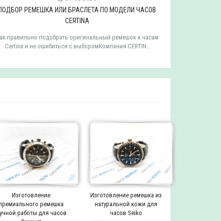
ПОДБОР РЕМЕШКА ИЛИ БРАСЛЕТА ПО МОДЕЛИ ЧАСОВ
ПОДБОР РЕ
CERTINA
ак правильно подобрать оригинальный ремешок к часам
Как правильн
Certina и не ошибиться с выборомКомпания CERTIN..
Tissot и 
Изготовление
Изготовление ремешка из
премиального ремешка
натуральной кожи для
учной работы для часов
часов Seiko