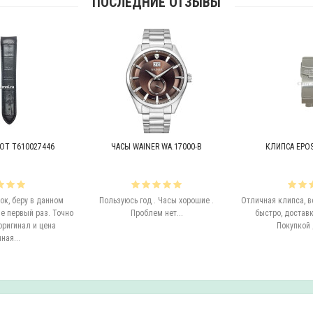
ПОСЛЕДНИЕ ОТЗЫВЫ
OT T610027446
ЧАСЫ WAINER WA.17000-B
КЛИПСА EPOS 
к, беру в данном
Пользуюсь год . Часы хорошие .
Отличная клипса, в
е первый раз. Точно
Проблем нет...
быстро, доставк
оригинал и цена
Покупкой 
ная...