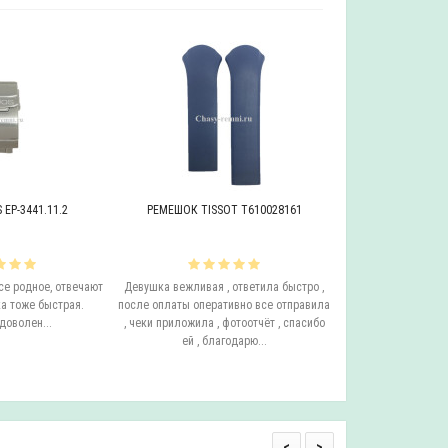
EP-3441.11.2
РЕМЕШОК TISSOT T610028161
БРАСЛЕТ ADRIAT
се родное, отвечают
Девушка вежливая , ответила быстро ,
Этот бросает Я купи
а тоже быстрая.
после оплаты оперативно все отправила
до сих пор у него с
доволен...
, чеки приложила , фотоотчёт , спасибо
ещё он очень удо
ей , благодарю...
смотрится на руке.
одним с
<
>