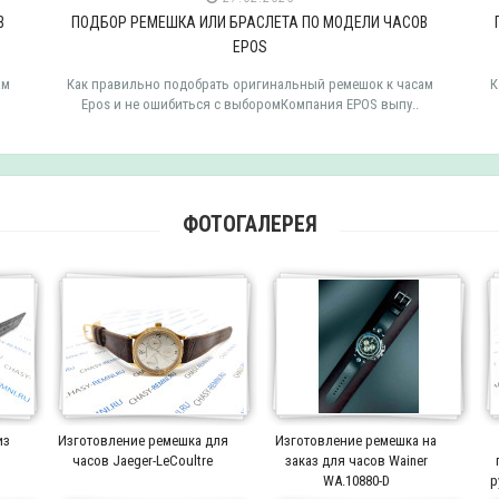
В
ПОДБОР РЕМЕШКА ИЛИ БРАСЛЕТА ПО МОДЕЛИ ЧАСОВ
EPOS
ам
Как правильно подобрать оригинальный ремешок к часам
К
Epos и не ошибиться с выборомКомпания EPOS выпу..
ФОТОГАЛЕРЕЯ
из
Изготовление ремешка для
Изготовление ремешка на
часов Jaeger-LeCoultre
заказ для часов Wainer
WA.10880-D
р