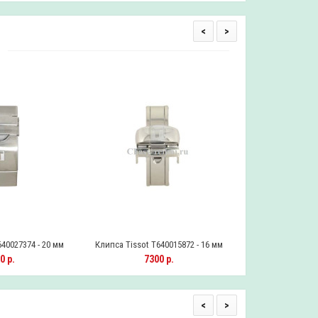
<
>
40027374 - 20 мм
Клипса Tissot T640015872 - 16 мм
Клипса Tissot T6
0 р.
7300 р.
630
<
>