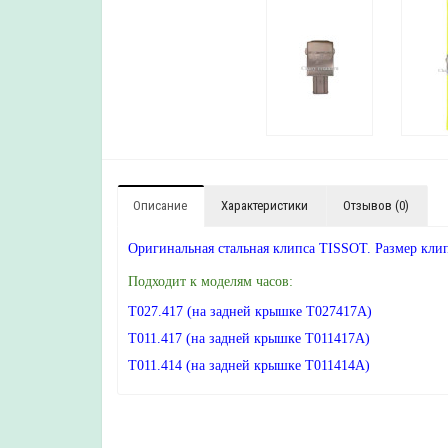
Описание
Характеристики
Отзывов (0)
Оригинальная стальная клипса TISSOT. Размер кли
Подходит к моделям часов:
T027.417 (на задней крышке T027417A)
T011.417 (на задней крышке T011417A)
T011.414 (на задней крышке T011414A)