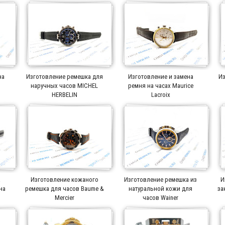
на
Изготовление ремешка для
Изготовление и замена
Из
r
наручных часов MICHEL
ремня на часах Maurice
HERBELIN
Lacroix
а
Изготовление кожаного
Изготовление ремешка из
И
на
ремешка для часов Baume &
натуральной кожи для
за
Mercier
часов Wainer