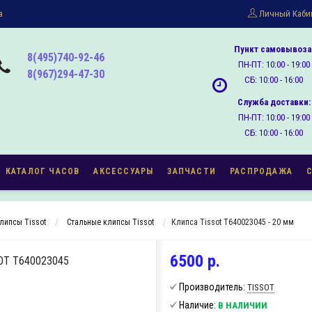
а
Личный Каби
Пункт самовывоза
8(495)740-92-46
ПН-ПТ: 10:00 - 19:00
8(967)294-47-30
СБ: 10:00 - 16:00
Служба доставки:
ПН-ПТ: 10:00 - 19:00
СБ: 10:00 - 16:00
КАТАЛОГ ЧАСОВ
АКСЕССУАРЫ
ЗАПЧАСТИ
РАСПРОДАЖА
липсы Tissot
Стальные клипсы Tissot
Клипса Tissot T640023045 - 20 мм
6500 р.
OT T640023045
Производитель:
TISSOT
Наличие:
В НАЛИЧИИ