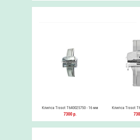
40015875 - 18 мм
Клипса Tissot T640025750 - 16 мм
Клипса Tissot T6
0 р.
7300 р.
730