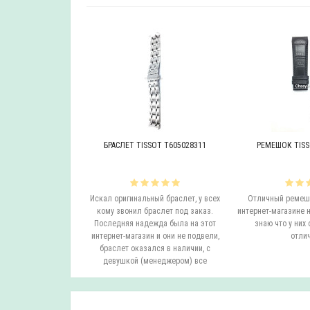
OT T605046447
БРАСЛЕТ TISSOT T605028311
РЕМЕШОК TISS
инальный браслет.
Искал оригинальный браслет, у всех
Отличный ремешо
все согласовали
кому звонил браслет под заказ.
интернет-магазине н
на следующий день
Последняя надежда была на этот
знаю что у них 
вил. Все супер.
интернет-магазин и они не подвели,
отлич
бо...
браслет оказался в наличии, с
девушкой (менеджером) все
согласовали ..