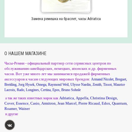
Замена ремешка на браслет, часы Adriatica
О НАШЕМ МАГАЗИНЕ
Часы-Ремни - официальный партнер сети сервисных центров по
обслуживанию швейцарских, немецких, японских и др. фирменных
часов. Вот уже много лет мы занимаемся продажей фирменных
аксессуаров к часам следующих мировых брендов:
Armand Nicolet
,
Breguet
,
Breitling
,
Jorg Hysek
,
Omega
,
Raymond Weil
,
Ulysse Nardin
,
Zenith
,
Tissot
,
Maurice
Lacroix
,
Rado
,
Longines
,
Certina
,
Epos
,
Bruno Sohnle
Adriatica
Appella
Christina Design
а так же таких известных марок как
,
,
,
Cover
Essence
Casio
Armitron
Jean Marcel
Pierre Ricaud
Edox
Quantum
,
,
,
,
,
,
,
,
Roamer
Wainer
,
и другие