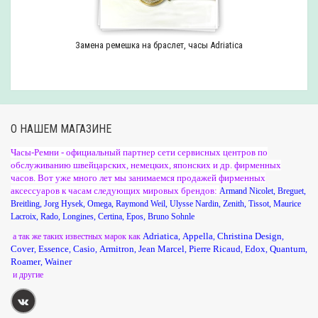
Замена ремешка на браслет, часы Adriatica
О НАШЕМ МАГАЗИНЕ
Часы-Ремни - официальный партнер сети сервисных центров по
обслуживанию швейцарских, немецких, японских и др. фирменных
часов. Вот уже много лет мы занимаемся продажей фирменных
аксессуаров к часам следующих мировых брендов:
Armand Nicolet
,
Breguet
,
Breitling
,
Jorg Hysek
,
Omega
,
Raymond Weil
,
Ulysse Nardin
,
Zenith
,
Tissot
,
Maurice
Lacroix
,
Rado
,
Longines
,
Certina
,
Epos
,
Bruno Sohnle
Adriatica
Appella
Christina Design
а так же таких известных марок как
,
,
,
Cover
Essence
Casio
Armitron
Jean Marcel
Pierre Ricaud
Edox
Quantum
,
,
,
,
,
,
,
,
Roamer
Wainer
,
и другие