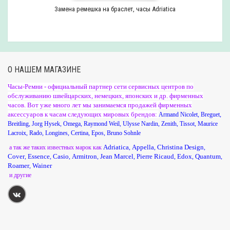
Замена ремешка на браслет, часы Adriatica
О НАШЕМ МАГАЗИНЕ
Часы-Ремни - официальный партнер сети сервисных центров по
обслуживанию швейцарских, немецких, японских и др. фирменных
часов. Вот уже много лет мы занимаемся продажей фирменных
аксессуаров к часам следующих мировых брендов:
Armand Nicolet
,
Breguet
,
Breitling
,
Jorg Hysek
,
Omega
,
Raymond Weil
,
Ulysse Nardin
,
Zenith
,
Tissot
,
Maurice
Lacroix
,
Rado
,
Longines
,
Certina
,
Epos
,
Bruno Sohnle
Adriatica
Appella
Christina Design
а так же таких известных марок как
,
,
,
Cover
Essence
Casio
Armitron
Jean Marcel
Pierre Ricaud
Edox
Quantum
,
,
,
,
,
,
,
,
Roamer
Wainer
,
и другие