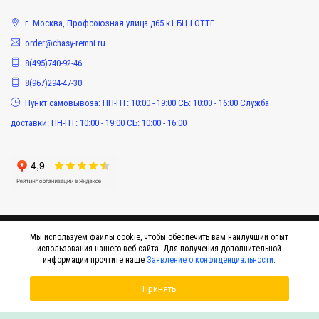
г. Москва, Профсоюзная улица д65 к1 БЦ LOTTE
order@chasy-remni.ru
8(495)740-92-46
8(967)294-47-30
Пункт самовывоза: ПН-ПТ: 10:00 - 19:00 СБ: 10:00 - 16:00 Служба
доставки: ПН-ПТ: 10:00 - 19:00 СБ: 10:00 - 16:00
Мы используем файлы cookie, чтобы обеспечить вам наилучший опыт
использования нашего веб-сайта. Для получения дополнительной
информации прочтите наше
Заявление о конфиденциальности
.
Принять
© 2015-2026 Интернет-магазин оригинальных аксессуаров к наручным часам