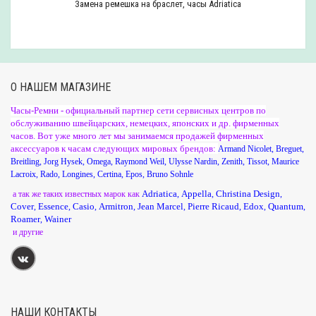
Замена ремешка на браслет, часы Adriatica
О НАШЕМ МАГАЗИНЕ
Часы-Ремни - официальный партнер сети сервисных центров по
обслуживанию швейцарских, немецких, японских и др. фирменных
часов. Вот уже много лет мы занимаемся продажей фирменных
аксессуаров к часам следующих мировых брендов:
Armand Nicolet
,
Breguet
,
Breitling
,
Jorg Hysek
,
Omega
,
Raymond Weil
,
Ulysse Nardin
,
Zenith
,
Tissot
,
Maurice
Lacroix
,
Rado
,
Longines
,
Certina
,
Epos
,
Bruno Sohnle
Adriatica
Appella
Christina Design
а так же таких известных марок как
,
,
,
Cover
Essence
Casio
Armitron
Jean Marcel
Pierre Ricaud
Edox
Quantum
,
,
,
,
,
,
,
,
Roamer
Wainer
,
и другие
НАШИ КОНТАКТЫ