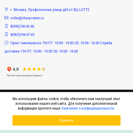
г. Москва, Профсоюзная улица д65 к1 БЦ LOTTE
order@chasy-remni.ru
8(495)740-92-46
8(967)294-47-30
Пункт самовывоза: ПН-ПТ: 10:00 - 19:00 СБ: 10:00 - 16:00 Служба
доставки: ПН-ПТ: 10:00 - 19:00 СБ: 10:00 - 16:00
Мы используем файлы cookie, чтобы обеспечить вам наилучший опыт
использования нашего веб-сайта. Для получения дополнительной
информации прочтите наше
Заявление о конфиденциальности
.
Принять
© 2015-2026 Интернет-магазин оригинальных аксессуаров к наручным часам