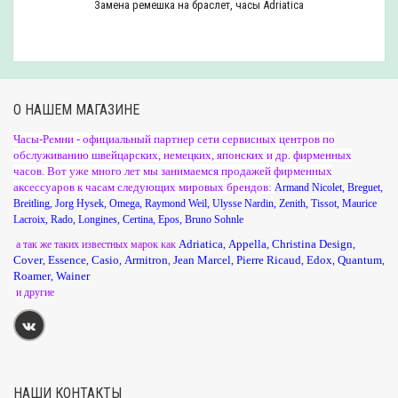
Замена ремешка на браслет, часы Adriatica
О НАШЕМ МАГАЗИНЕ
Часы-Ремни - официальный партнер сети сервисных центров по
обслуживанию швейцарских, немецких, японских и др. фирменных
часов. Вот уже много лет мы занимаемся продажей фирменных
аксессуаров к часам следующих мировых брендов:
Armand Nicolet
,
Breguet
,
Breitling
,
Jorg Hysek
,
Omega
,
Raymond Weil
,
Ulysse Nardin
,
Zenith
,
Tissot
,
Maurice
Lacroix
,
Rado
,
Longines
,
Certina
,
Epos
,
Bruno Sohnle
Adriatica
Appella
Christina Design
а так же таких известных марок как
,
,
,
Cover
Essence
Casio
Armitron
Jean Marcel
Pierre Ricaud
Edox
Quantum
,
,
,
,
,
,
,
,
Roamer
Wainer
,
и другие
НАШИ КОНТАКТЫ