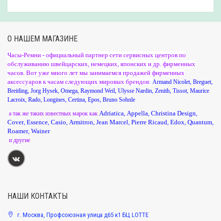
О НАШЕМ МАГАЗИНЕ
Часы-Ремни - официальный партнер сети сервисных центров по
обслуживанию швейцарских, немецких, японских и др. фирменных
часов. Вот уже много лет мы занимаемся продажей фирменных
аксессуаров к часам следующих мировых брендов:
Armand Nicolet
,
Breguet
,
Breitling
,
Jorg Hysek
,
Omega
,
Raymond Weil
,
Ulysse Nardin
,
Zenith
,
Tissot
,
Maurice
Lacroix
,
Rado
,
Longines
,
Certina
,
Epos
,
Bruno Sohnle
Adriatica
Appella
Christina Design
а так же таких известных марок как
,
,
,
Cover
Essence
Casio
Armitron
Jean Marcel
Pierre Ricaud
Edox
Quantum
,
,
,
,
,
,
,
,
Roamer
Wainer
,
и другие
НАШИ КОНТАКТЫ
г. Москва, Профсоюзная улица д65 к1 БЦ LOTTE