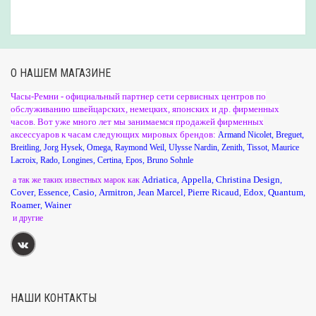
О НАШЕМ МАГАЗИНЕ
Часы-Ремни - официальный партнер сети сервисных центров по
обслуживанию швейцарских, немецких, японских и др. фирменных
часов. Вот уже много лет мы занимаемся продажей фирменных
аксессуаров к часам следующих мировых брендов:
Armand Nicolet
,
Breguet
,
Breitling
,
Jorg Hysek
,
Omega
,
Raymond Weil
,
Ulysse Nardin
,
Zenith
,
Tissot
,
Maurice
Lacroix
,
Rado
,
Longines
,
Certina
,
Epos
,
Bruno Sohnle
Adriatica
Appella
Christina Design
а так же таких известных марок как
,
,
,
Cover
Essence
Casio
Armitron
Jean Marcel
Pierre Ricaud
Edox
Quantum
,
,
,
,
,
,
,
,
Roamer
Wainer
,
и другие
НАШИ КОНТАКТЫ