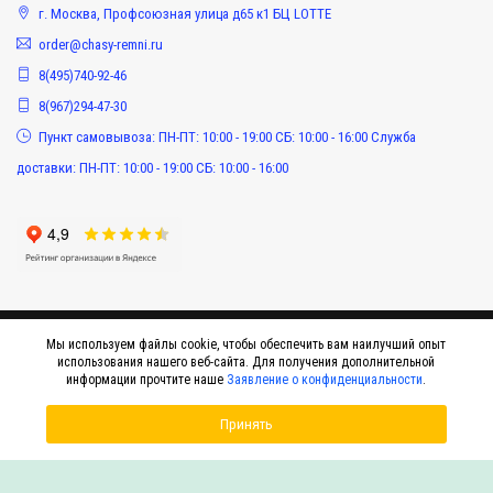
г. Москва, Профсоюзная улица д65 к1 БЦ LOTTE
order@chasy-remni.ru
8(495)740-92-46
8(967)294-47-30
Пункт самовывоза: ПН-ПТ: 10:00 - 19:00 СБ: 10:00 - 16:00 Служба
доставки: ПН-ПТ: 10:00 - 19:00 СБ: 10:00 - 16:00
Мы используем файлы cookie, чтобы обеспечить вам наилучший опыт
использования нашего веб-сайта. Для получения дополнительной
информации прочтите наше
Заявление о конфиденциальности
.
Принять
© 2015-2026 Интернет-магазин оригинальных аксессуаров к наручным часам