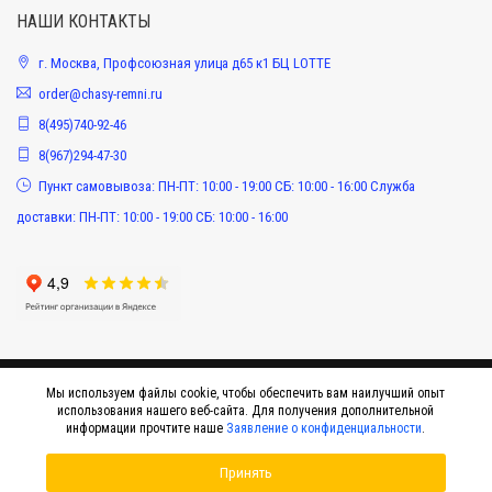
НАШИ КОНТАКТЫ
г. Москва, Профсоюзная улица д65 к1 БЦ LOTTE
order@chasy-remni.ru
8(495)740-92-46
8(967)294-47-30
Пункт самовывоза: ПН-ПТ: 10:00 - 19:00 СБ: 10:00 - 16:00 Служба
доставки: ПН-ПТ: 10:00 - 19:00 СБ: 10:00 - 16:00
Мы используем файлы cookie, чтобы обеспечить вам наилучший опыт
использования нашего веб-сайта. Для получения дополнительной
информации прочтите наше
Заявление о конфиденциальности
.
Принять
© 2015-2026 Интернет-магазин оригинальных аксессуаров к наручным часам