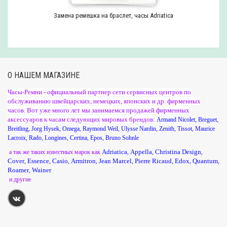
Замена ремешка на браслет, часы Adriatica
О НАШЕМ МАГАЗИНЕ
Часы-Ремни - официальный партнер сети сервисных центров по
обслуживанию швейцарских, немецких, японских и др. фирменных
часов. Вот уже много лет мы занимаемся продажей фирменных
аксессуаров к часам следующих мировых брендов:
Armand Nicolet
,
Breguet
,
Breitling
,
Jorg Hysek
,
Omega
,
Raymond Weil
,
Ulysse Nardin
,
Zenith
,
Tissot
,
Maurice
Lacroix
,
Rado
,
Longines
,
Certina
,
Epos
,
Bruno Sohnle
Adriatica
Appella
Christina Design
а так же таких известных марок как
,
,
,
Cover
Essence
Casio
Armitron
Jean Marcel
Pierre Ricaud
Edox
Quantum
,
,
,
,
,
,
,
,
Roamer
Wainer
,
и другие