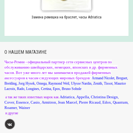
Замена ремешка на браслет, часы Adriatica
О НАШЕМ МАГАЗИНЕ
Часы-Ремни - официальный партнер сети сервисных центров по
обслуживанию швейцарских, немецких, японских и др. фирменных
часов. Вот уже много лет мы занимаемся продажей фирменных
аксессуаров к часам следующих мировых брендов:
Armand Nicolet
,
Breguet
,
Breitling
,
Jorg Hysek
,
Omega
,
Raymond Weil
,
Ulysse Nardin
,
Zenith
,
Tissot
,
Maurice
Lacroix
,
Rado
,
Longines
,
Certina
,
Epos
,
Bruno Sohnle
Adriatica
Appella
Christina Design
а так же таких известных марок как
,
,
,
Cover
Essence
Casio
Armitron
Jean Marcel
Pierre Ricaud
Edox
Quantum
,
,
,
,
,
,
,
,
Roamer
Wainer
,
и другие