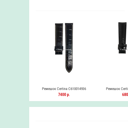
na C610014599
Ремешок Certina C610014936
Ремешок Certi
0 р.
7400 р.
680