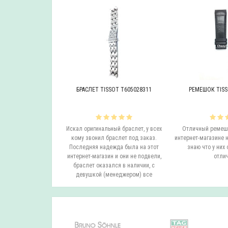
OT T605046447
БРАСЛЕТ TISSOT T605028311
РЕМЕШОК TISS
инальный браслет.
Искал оригинальный браслет, у всех
Отличный ремешо
все согласовали
кому звонил браслет под заказ.
интернет-магазине н
на следующий день
Последняя надежда была на этот
знаю что у них 
вил. Все супер.
интернет-магазин и они не подвели,
отлич
бо...
браслет оказался в наличии, с
девушкой (менеджером) все
согласовали ..