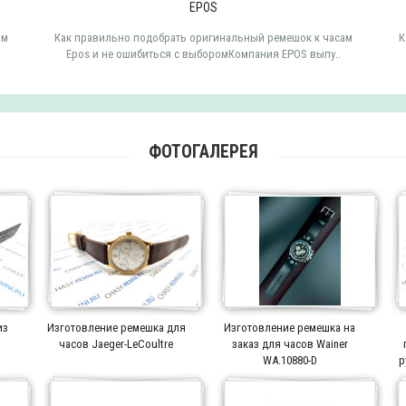
EPOS
ам
Как правильно подобрать оригинальный ремешок к часам
К
Epos и не ошибиться с выборомКомпания EPOS выпу..
ФОТОГАЛЕРЕЯ
из
Изготовление ремешка для
Изготовление ремешка на
часов Jaeger-LeCoultre
заказ для часов Wainer
WA.10880-D
р