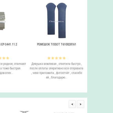
EP-3441.11.2
РЕМЕШОК TISSOT T610028161
БРАСЛЕТ ADRIAT
се родное, отвечают
Девушка вежливая , ответила быстро ,
Этот бросает Я купи
а тоже быстрая.
после оплаты оперативно все отправила
до сих пор у него с
доволен...
, чеки приложила , фотоотчёт , спасибо
ещё он очень удо
ей , благодарю...
смотрится на руке.
одним с
<
>