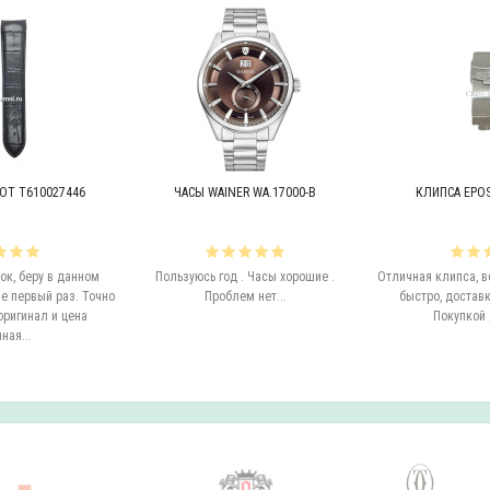
OT T610027446
ЧАСЫ WAINER WA.17000-B
КЛИПСА EPOS 
к, беру в данном
Пользуюсь год . Часы хорошие .
Отличная клипса, в
е первый раз. Точно
Проблем нет...
быстро, доставк
оригинал и цена
Покупкой 
ная...