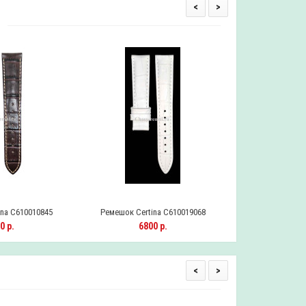
<
>
na C610010845
Ремешок Certina C610019068
Ремешок Certi
0 р.
6800 р.
690
<
>