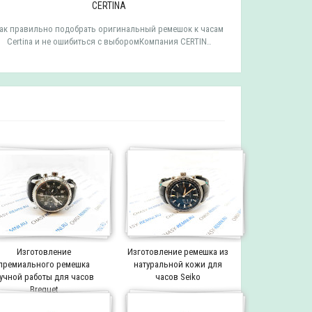
CERTINA
ак правильно подобрать оригинальный ремешок к часам
Как правильн
Certina и не ошибиться с выборомКомпания CERTIN..
Tissot и 
Изготовление
Изготовление ремешка из
премиального ремешка
натуральной кожи для
учной работы для часов
часов Seiko
Breguet