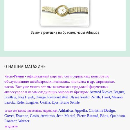
Замена ремешка на браслет, часы Adriatica
О НАШЕМ МАГАЗИНЕ
Часы-Ремни - официальный партнер сети сервисных центров по
обслуживанию швейцарских, немецких, японских и др. фирменных
часов. Вот уже много лет мы занимаемся продажей фирменных
аксессуаров к часам следующих мировых брендов:
Armand Nicolet
,
Breguet
,
Breitling
,
Jorg Hysek
,
Omega
,
Raymond Weil
,
Ulysse Nardin
,
Zenith
,
Tissot
,
Maurice
Lacroix
,
Rado
,
Longines
,
Certina
,
Epos
,
Bruno Sohnle
Adriatica
Appella
Christina Design
а так же таких известных марок как
,
,
,
Cover
Essence
Casio
Armitron
Jean Marcel
Pierre Ricaud
Edox
Quantum
,
,
,
,
,
,
,
,
Roamer
Wainer
,
и другие