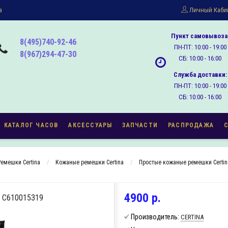
а
Личный Каби
Пункт самовывоза
8(495)740-92-46
ПН-ПТ: 10:00 - 19:00
8(967)294-47-30
СБ: 10:00 - 16:00
Служба доставки:
ПН-ПТ: 10:00 - 19:00
СБ: 10:00 - 16:00
КАТАЛОГ ЧАСОВ
АКСЕССУАРЫ
ЗАПЧАСТИ
РАСПРОДАЖА
Ремешки Certina
Кожаные ремешки Certina
Простые кожаные ремешки Certin
4900 р.
C610015319
Производитель:
CERTINA