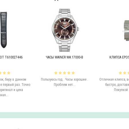
OT T610027446
ЧАСЫ WAINER WA.17000-B
КЛИПСА EPOS 
к, беру в данном
Пользуюсь год . Часы хорошие .
Отличная клипса, в
е первый раз. Точно
Проблем нет...
быстро, доставк
оригинал и цена
Покупкой 
ная...