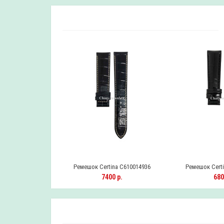
na C610014599
Ремешок Certina C610014936
Ремешок Certi
0 р.
7400 р.
680