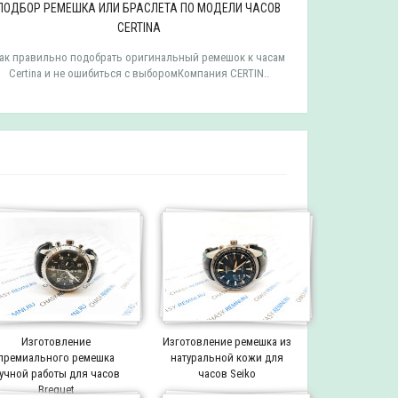
ПОДБОР РЕМЕШКА ИЛИ БРАСЛЕТА ПО МОДЕЛИ ЧАСОВ
ПОДБОР РЕ
CERTINA
ак правильно подобрать оригинальный ремешок к часам
Как правильн
Certina и не ошибиться с выборомКомпания CERTIN..
Tissot и 
Изготовление
Изготовление ремешка из
премиального ремешка
натуральной кожи для
учной работы для часов
часов Seiko
Breguet