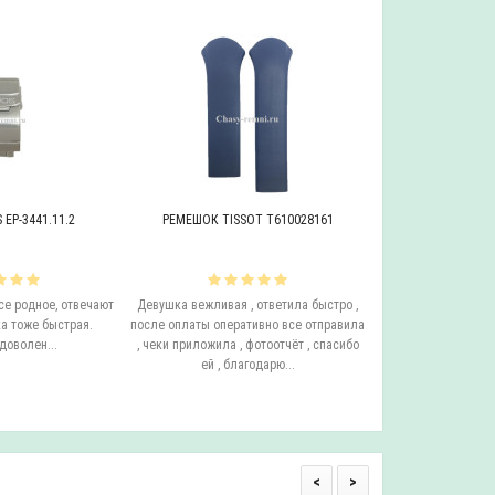
EP-3441.11.2
РЕМЕШОК TISSOT T610028161
БРАСЛЕТ ADRIAT
се родное, отвечают
Девушка вежливая , ответила быстро ,
Этот бросает Я купи
а тоже быстрая.
после оплаты оперативно все отправила
до сих пор у него с
доволен...
, чеки приложила , фотоотчёт , спасибо
ещё он очень удо
ей , благодарю...
смотрится на руке.
одним с
<
>