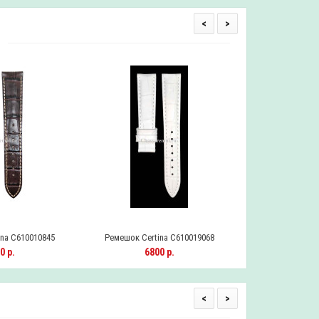
<
>
na C610010845
Ремешок Certina C610019068
Ремешок Certi
0 р.
6800 р.
690
<
>