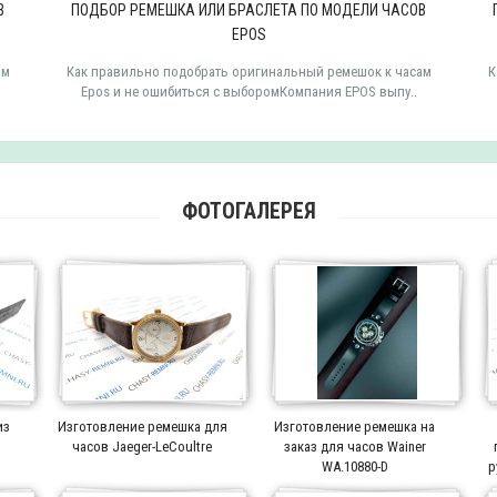
В
ПОДБОР РЕМЕШКА ИЛИ БРАСЛЕТА ПО МОДЕЛИ ЧАСОВ
EPOS
ам
Как правильно подобрать оригинальный ремешок к часам
К
Epos и не ошибиться с выборомКомпания EPOS выпу..
ФОТОГАЛЕРЕЯ
из
Изготовление ремешка для
Изготовление ремешка на
часов Jaeger-LeCoultre
заказ для часов Wainer
WA.10880-D
р