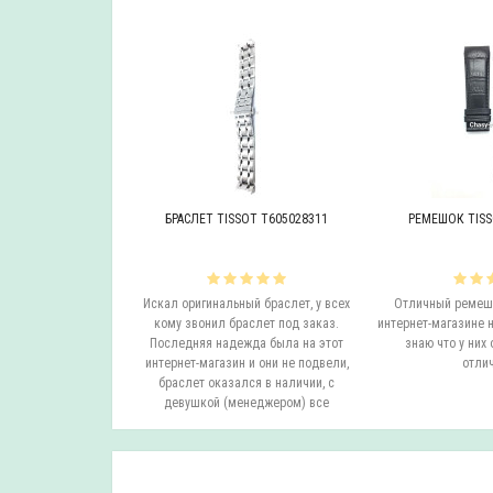
OT T605046447
БРАСЛЕТ TISSOT T605028311
РЕМЕШОК TISS
инальный браслет.
Искал оригинальный браслет, у всех
Отличный ремешо
все согласовали
кому звонил браслет под заказ.
интернет-магазине н
на следующий день
Последняя надежда была на этот
знаю что у них 
вил. Все супер.
интернет-магазин и они не подвели,
отлич
бо...
браслет оказался в наличии, с
девушкой (менеджером) все
согласовали ..