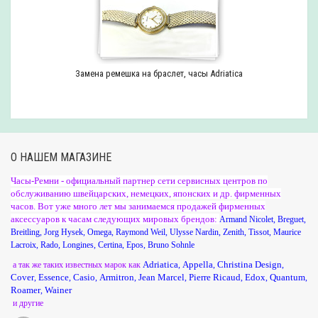
Замена ремешка на браслет, часы Adriatica
О НАШЕМ МАГАЗИНЕ
Часы-Ремни - официальный партнер сети сервисных центров по
обслуживанию швейцарских, немецких, японских и др. фирменных
часов. Вот уже много лет мы занимаемся продажей фирменных
аксессуаров к часам следующих мировых брендов:
Armand Nicolet
,
Breguet
,
Breitling
,
Jorg Hysek
,
Omega
,
Raymond Weil
,
Ulysse Nardin
,
Zenith
,
Tissot
,
Maurice
Lacroix
,
Rado
,
Longines
,
Certina
,
Epos
,
Bruno Sohnle
Adriatica
Appella
Christina Design
а так же таких известных марок как
,
,
,
Cover
Essence
Casio
Armitron
Jean Marcel
Pierre Ricaud
Edox
Quantum
,
,
,
,
,
,
,
,
Roamer
Wainer
,
и другие