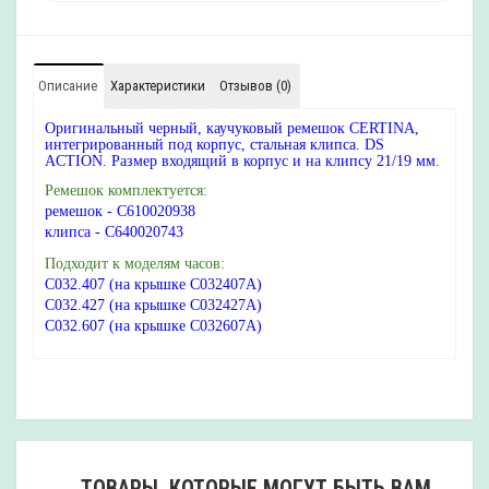
Описание
Характеристики
Отзывов (0)
Оригинальный черный, каучуковый ремешок CERTINA,
интегрированный под корпус, стальная клипса. DS
ACTION. Размер входящий в корпус и на клипсу 21/19 мм.
Ремешок комплектуется:
ремешок -
C610020938
клипса -
C640020743
Подходит к моделям часов:
C032.407 (на крышке C032407A)
C032.427 (на крышке C032427A)
C032.607 (на крышке C032607A)
ТОВАРЫ, КОТОРЫЕ МОГУТ БЫТЬ ВАМ