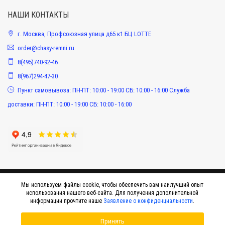
НАШИ КОНТАКТЫ
г. Москва, Профсоюзная улица д65 к1 БЦ LOTTE
order@chasy-remni.ru
8(495)740-92-46
8(967)294-47-30
Пункт самовывоза: ПН-ПТ: 10:00 - 19:00 СБ: 10:00 - 16:00 Служба
доставки: ПН-ПТ: 10:00 - 19:00 СБ: 10:00 - 16:00
Мы используем файлы cookie, чтобы обеспечить вам наилучший опыт
использования нашего веб-сайта. Для получения дополнительной
информации прочтите наше
Заявление о конфиденциальности
.
Принять
© 2015-2026 Интернет-магазин оригинальных аксессуаров к наручным часам