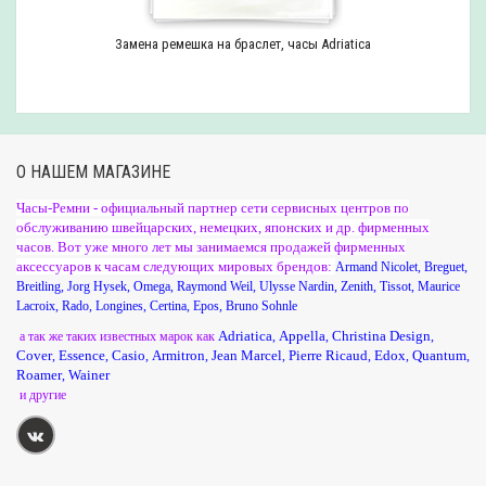
Замена ремешка на браслет, часы Adriatica
О НАШЕМ МАГАЗИНЕ
Часы-Ремни - официальный партнер сети сервисных центров по
обслуживанию швейцарских, немецких, японских и др. фирменных
часов. Вот уже много лет мы занимаемся продажей фирменных
аксессуаров к часам следующих мировых брендов:
Armand Nicolet
,
Breguet
,
Breitling
,
Jorg Hysek
,
Omega
,
Raymond Weil
,
Ulysse Nardin
,
Zenith
,
Tissot
,
Maurice
Lacroix
,
Rado
,
Longines
,
Certina
,
Epos
,
Bruno Sohnle
Adriatica
Appella
Christina Design
а так же таких известных марок как
,
,
,
Cover
Essence
Casio
Armitron
Jean Marcel
Pierre Ricaud
Edox
Quantum
,
,
,
,
,
,
,
,
Roamer
Wainer
,
и другие