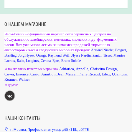
О НАШЕМ МАГАЗИНЕ
Часы-Ремни - официальный партнер сети сервисных центров по
обслуживанию швейцарских, немецких, японских и др. фирменных
часов. Вот уже много лет мы занимаемся продажей фирменных
аксессуаров к часам следующих мировых брендов:
Armand Nicolet
,
Breguet
,
Breitling
,
Jorg Hysek
,
Omega
,
Raymond Weil
,
Ulysse Nardin
,
Zenith
,
Tissot
,
Maurice
Lacroix
,
Rado
,
Longines
,
Certina
,
Epos
,
Bruno Sohnle
Adriatica
Appella
Christina Design
а так же таких известных марок как
,
,
,
Cover
Essence
Casio
Armitron
Jean Marcel
Pierre Ricaud
Edox
Quantum
,
,
,
,
,
,
,
,
Roamer
Wainer
,
и другие
НАШИ КОНТАКТЫ
г. Москва, Профсоюзная улица д65 к1 БЦ LOTTE