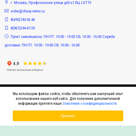
г. Москва, Профсоюзная улица д65 к1 БЦ LOTTE
order@chasy-remni.ru
8(495)740-92-46
8(967)294-47-30
Пункт самовывоза: ПН-ПТ: 10:00 - 19:00 СБ: 10:00 - 16:00 Служба
доставки: ПН-ПТ: 10:00 - 19:00 СБ: 10:00 - 16:00
Мы используем файлы cookie, чтобы обеспечить вам наилучший опыт
использования нашего веб-сайта. Для получения дополнительной
информации прочтите наше
Заявление о конфиденциальности
.
Принять
© 2015-2026 Интернет-магазин оригинальных аксессуаров к наручным часам