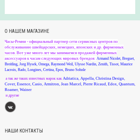
О НАШЕМ МАГАЗИНЕ
Часы-Ремни - официальный партнер сети сервисных центров по
обслуживанию швейцарских, немецких, японских и др. фирменных
часов. Вот уже много лет мы занимаемся продажей фирменных
аксессуаров к часам следующих мировых брендов:
Armand Nicolet
,
Breguet
,
Breitling
,
Jorg Hysek
,
Omega
,
Raymond Weil
,
Ulysse Nardin
,
Zenith
,
Tissot
,
Maurice
Lacroix
,
Rado
,
Longines
,
Certina
,
Epos
,
Bruno Sohnle
Adriatica
Appella
Christina Design
а так же таких известных марок как
,
,
,
Cover
Essence
Casio
Armitron
Jean Marcel
Pierre Ricaud
Edox
Quantum
,
,
,
,
,
,
,
,
Roamer
Wainer
,
и другие
НАШИ КОНТАКТЫ