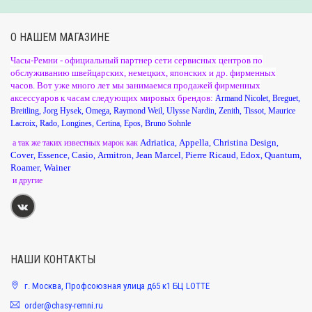
О НАШЕМ МАГАЗИНЕ
Часы-Ремни - официальный партнер сети сервисных центров по
обслуживанию швейцарских, немецких, японских и др. фирменных
часов. Вот уже много лет мы занимаемся продажей фирменных
аксессуаров к часам следующих мировых брендов:
Armand Nicolet
,
Breguet
,
Breitling
,
Jorg Hysek
,
Omega
,
Raymond Weil
,
Ulysse Nardin
,
Zenith
,
Tissot
,
Maurice
Lacroix
,
Rado
,
Longines
,
Certina
,
Epos
,
Bruno Sohnle
Adriatica
Appella
Christina Design
а так же таких известных марок как
,
,
,
Cover
Essence
Casio
Armitron
Jean Marcel
Pierre Ricaud
Edox
Quantum
,
,
,
,
,
,
,
,
Roamer
Wainer
,
и другие
НАШИ КОНТАКТЫ
г. Москва, Профсоюзная улица д65 к1 БЦ LOTTE
order@chasy-remni.ru