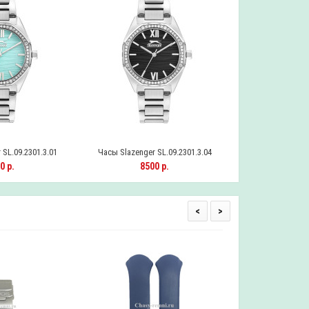
SL.09.2301.3.01
Часы Slazenger SL.09.2301.3.04
Часы Slazenger 
0 р.
8500 р.
790
<
>