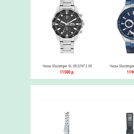
SL.09.2301.3.10
Часы Slazenger SL.09.2297.2.05
Часы Slazenger 
0 р.
11500 р.
1190