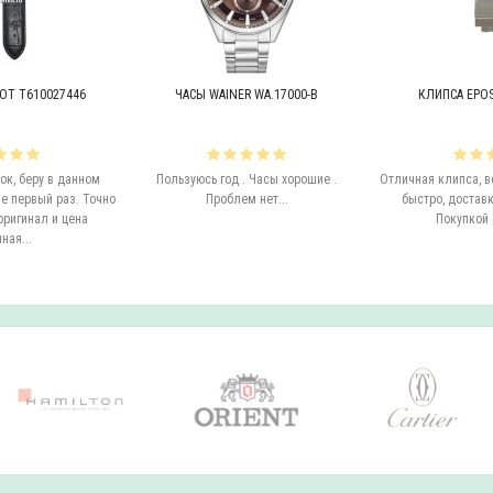
OT T610027446
ЧАСЫ WAINER WA.17000-B
КЛИПСА EPOS 
к, беру в данном
Пользуюсь год . Часы хорошие .
Отличная клипса, в
е первый раз. Точно
Проблем нет...
быстро, доставк
оригинал и цена
Покупкой 
ная...