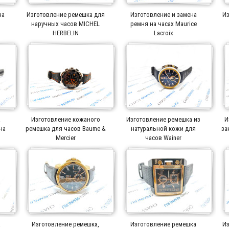
на
Изготовление ремешка для
Изготовление и замена
Из
r
наручных часов MICHEL
ремня на часах Maurice
HERBELIN
Lacroix
а
Изготовление кожаного
Изготовление ремешка из
И
на
ремешка для часов Baume &
натуральной кожи для
за
Mercier
часов Wainer
а
Изготовление ремешка,
Изготовление ремешка
Из