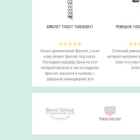
OT T605046447
БРАСЛЕТ TISSOT T605028311
РЕМЕШОК TISS
инальный браслет.
Искал оригинальный браслет, у всех
Отличный ремешо
все согласовали
кому звонил браслет под заказ.
интернет-магазине н
на следующий день
Последняя надежда была на этот
знаю что у них 
вил. Все супер.
интернет-магазин и они не подвели,
отлич
бо...
браслет оказался в наличии, с
девушкой (менеджером) все
согласовали ..