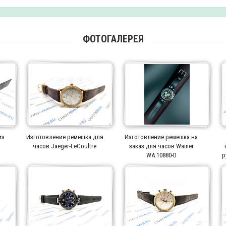
ФОТОГАЛЕРЕЯ
из
Изготовление ремешка для
Изготовление ремешка на
часов Jaeger-LeCoultre
заказ для часов Wainer
WA.10880-D
р