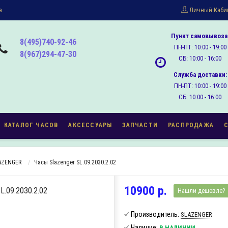
а
Личный Каби
Пункт самовывоза
8(495)740-92-46
ПН-ПТ: 10:00 - 19:00
8(967)294-47-30
СБ: 10:00 - 16:00
Служба доставки:
ПН-ПТ: 10:00 - 19:00
СБ: 10:00 - 16:00
КАТАЛОГ ЧАСОВ
АКСЕССУАРЫ
ЗАПЧАСТИ
РАСПРОДАЖА
AZENGER
Часы Slazenger SL.09.2030.2.02
10900 р.
09.2030.2.02
Нашли дешевле?
Производитель:
SLAZENGER
Наличие:
В НАЛИЧИИ