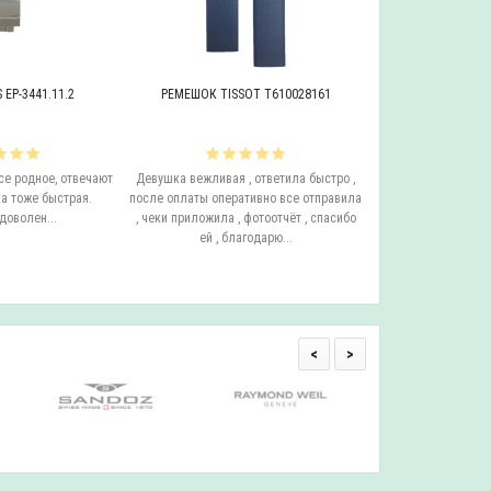
EP-3441.11.2
РЕМЕШОК TISSOT T610028161
БРАСЛЕТ ADRIAT
се родное, отвечают
Девушка вежливая , ответила быстро ,
Этот бросает Я купи
а тоже быстрая.
после оплаты оперативно все отправила
до сих пор у него с
доволен...
, чеки приложила , фотоотчёт , спасибо
ещё он очень удо
ей , благодарю...
смотрится на руке.
одним с
<
>