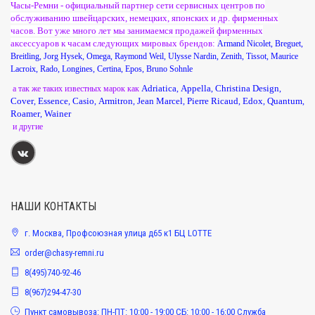
Часы-Ремни - официальный партнер сети сервисных центров по
обслуживанию швейцарских, немецких, японских и др. фирменных
часов. Вот уже много лет мы занимаемся продажей фирменных
аксессуаров к часам следующих мировых брендов:
Armand Nicolet
,
Breguet
,
Breitling
,
Jorg Hysek
,
Omega
,
Raymond Weil
,
Ulysse Nardin
,
Zenith
,
Tissot
,
Maurice
Lacroix
,
Rado
,
Longines
,
Certina
,
Epos
,
Bruno Sohnle
Adriatica
Appella
Christina Design
а так же таких известных марок как
,
,
,
Cover
Essence
Casio
Armitron
Jean Marcel
Pierre Ricaud
Edox
Quantum
,
,
,
,
,
,
,
,
Roamer
Wainer
,
и другие
НАШИ КОНТАКТЫ
г. Москва, Профсоюзная улица д65 к1 БЦ LOTTE
order@chasy-remni.ru
8(495)740-92-46
8(967)294-47-30
Пункт самовывоза: ПН-ПТ: 10:00 - 19:00 СБ: 10:00 - 16:00 Служба