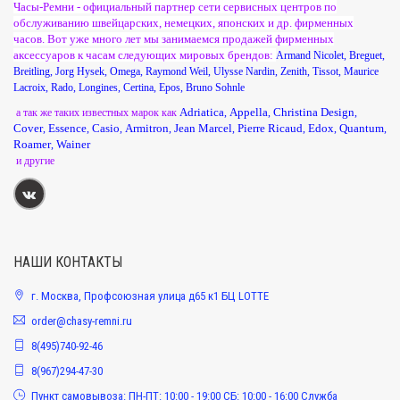
Часы-Ремни - официальный партнер сети сервисных центров по
обслуживанию швейцарских, немецких, японских и др. фирменных
часов. Вот уже много лет мы занимаемся продажей фирменных
аксессуаров к часам следующих мировых брендов:
Armand Nicolet
,
Breguet
,
Breitling
,
Jorg Hysek
,
Omega
,
Raymond Weil
,
Ulysse Nardin
,
Zenith
,
Tissot
,
Maurice
Lacroix
,
Rado
,
Longines
,
Certina
,
Epos
,
Bruno Sohnle
Adriatica
Appella
Christina Design
а так же таких известных марок как
,
,
,
Cover
Essence
Casio
Armitron
Jean Marcel
Pierre Ricaud
Edox
Quantum
,
,
,
,
,
,
,
,
Roamer
Wainer
,
и другие
НАШИ КОНТАКТЫ
г. Москва, Профсоюзная улица д65 к1 БЦ LOTTE
order@chasy-remni.ru
8(495)740-92-46
8(967)294-47-30
Пункт самовывоза: ПН-ПТ: 10:00 - 19:00 СБ: 10:00 - 16:00 Служба