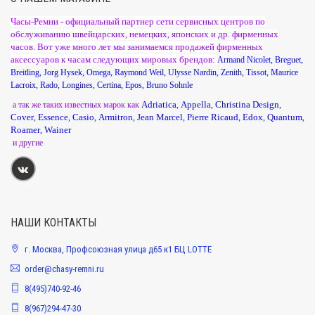
Часы-Ремни - официальный партнер сети сервисных центров по
обслуживанию швейцарских, немецких, японских и др. фирменных
часов. Вот уже много лет мы занимаемся продажей фирменных
аксессуаров к часам следующих мировых брендов:
Armand Nicolet
,
Breguet
,
Breitling
,
Jorg Hysek
,
Omega
,
Raymond Weil
,
Ulysse Nardin
,
Zenith
,
Tissot
,
Maurice
Lacroix
,
Rado
,
Longines
,
Certina
,
Epos
,
Bruno Sohnle
Adriatica
Appella
Christina Design
а так же таких известных марок как
,
,
,
Cover
Essence
Casio
Armitron
Jean Marcel
Pierre Ricaud
Edox
Quantum
,
,
,
,
,
,
,
,
Roamer
Wainer
,
и другие
НАШИ КОНТАКТЫ
г. Москва, Профсоюзная улица д65 к1 БЦ LOTTE
order@chasy-remni.ru
8(495)740-92-46
8(967)294-47-30