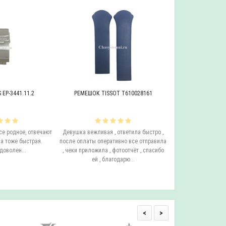
EP-3441.11.2
РЕМЕШОК TISSOT T610028161
БРАСЛЕТ ADRIAT
се родное, отвечают
Девушка вежливая , ответила быстро ,
Этот бросает Я купи
а тоже быстрая.
после оплаты оперативно все отправила
до сих пор у него с
доволен...
, чеки приложила , фотоотчёт , спасибо
ещё он очень удо
ей , благодарю...
смотрится на руке.
одним с
<
>