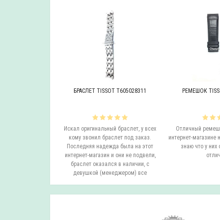
OT T605046447
БРАСЛЕТ TISSOT T605028311
РЕМЕШОК TISS
инальный браслет.
Искал оригинальный браслет, у всех
Отличный ремешо
все согласовали
кому звонил браслет под заказ.
интернет-магазине н
на следующий день
Последняя надежда была на этот
знаю что у них 
вил. Все супер.
интернет-магазин и они не подвели,
отлич
бо...
браслет оказался в наличии, с
девушкой (менеджером) все
согласовали ..