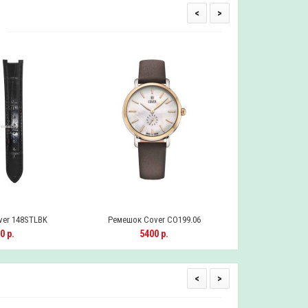
<
>
er 148STLBK
Ремешок Cover CO199.06
Ремешок Cov
0 р.
5400 р.
540
<
>