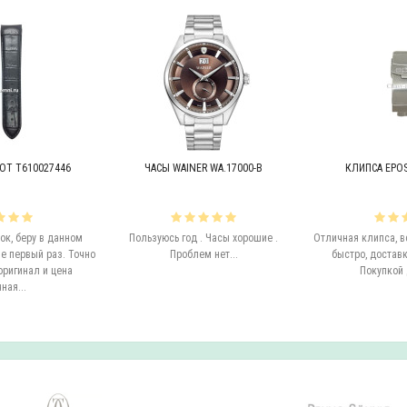
OT T610027446
ЧАСЫ WAINER WA.17000-B
КЛИПСА EPOS 
к, беру в данном
Пользуюсь год . Часы хорошие .
Отличная клипса, в
е первый раз. Точно
Проблем нет...
быстро, доставк
оригинал и цена
Покупкой 
ная...