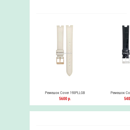
over CO80
Ремешок Cover 193PLLGB
Ремешок Cov
0 р.
5600 р.
540