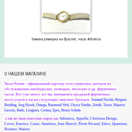
Замена ремешка на браслет, часы Adriatica
О НАШЕМ МАГАЗИНЕ
Часы-Ремни - официальный партнер сети сервисных центров по
обслуживанию швейцарских, немецких, японских и др. фирменных
часов. Вот уже много лет мы занимаемся продажей фирменных
аксессуаров к часам следующих мировых брендов:
Armand Nicolet
,
Breguet
,
Breitling
,
Jorg Hysek
,
Omega
,
Raymond Weil
,
Ulysse Nardin
,
Zenith
,
Tissot
,
Maurice
Lacroix
,
Rado
,
Longines
,
Certina
,
Epos
,
Bruno Sohnle
Adriatica
Appella
Christina Design
а так же таких известных марок как
,
,
,
Cover
Essence
Casio
Armitron
Jean Marcel
Pierre Ricaud
Edox
Quantum
,
,
,
,
,
,
,
,
Roamer
Wainer
,