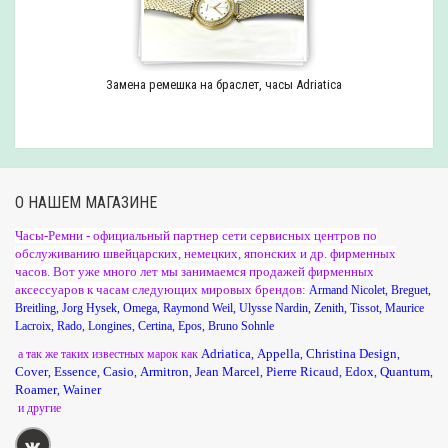
Замена ремешка на браслет, часы Adriatica
О НАШЕМ МАГАЗИНЕ
Часы-Ремни - официальный партнер сети сервисных центров по
обслуживанию швейцарских, немецких, японских и др. фирменных
часов. Вот уже много лет мы занимаемся продажей фирменных
аксессуаров к часам следующих мировых брендов:
Armand Nicolet
,
Breguet
,
Breitling
,
Jorg Hysek
,
Omega
,
Raymond Weil
,
Ulysse Nardin
,
Zenith
,
Tissot
,
Maurice
Lacroix
,
Rado
,
Longines
,
Certina
,
Epos
,
Bruno Sohnle
Adriatica
Appella
Christina Design
а так же таких известных марок как
,
,
,
Cover
Essence
Casio
Armitron
Jean Marcel
Pierre Ricaud
Edox
Quantum
,
,
,
,
,
,
,
,
Roamer
Wainer
,
и другие