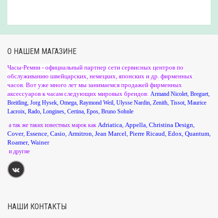
О НАШЕМ МАГАЗИНЕ
Часы-Ремни - официальный партнер сети сервисных центров по
обслуживанию швейцарских, немецких, японских и др. фирменных
часов. Вот уже много лет мы занимаемся продажей фирменных
аксессуаров к часам следующих мировых брендов:
Armand Nicolet
,
Breguet
,
Breitling
,
Jorg Hysek
,
Omega
,
Raymond Weil
,
Ulysse Nardin
,
Zenith
,
Tissot
,
Maurice
Lacroix
,
Rado
,
Longines
,
Certina
,
Epos
,
Bruno Sohnle
Adriatica
Appella
Christina Design
а так же таких известных марок как
,
,
,
Cover
Essence
Casio
Armitron
Jean Marcel
Pierre Ricaud
Edox
Quantum
,
,
,
,
,
,
,
,
Roamer
Wainer
,
и другие
НАШИ КОНТАКТЫ