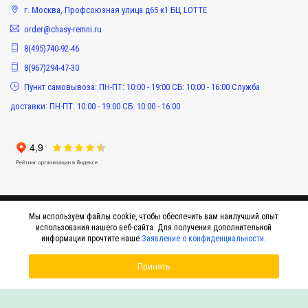
г. Москва, Профсоюзная улица д65 к1 БЦ LOTTE
order@chasy-remni.ru
8(495)740-92-46
8(967)294-47-30
Пункт самовывоза: ПН-ПТ: 10:00 - 19:00 СБ: 10:00 - 16:00 Служба
доставки: ПН-ПТ: 10:00 - 19:00 СБ: 10:00 - 16:00
Мы используем файлы cookie, чтобы обеспечить вам наилучший опыт
использования нашего веб-сайта. Для получения дополнительной
информации прочтите наше
Заявление о конфиденциальности
.
Принять
© 2015-2026 Интернет-магазин оригинальных аксессуаров к наручным часам