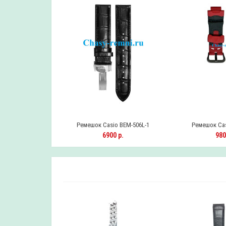
 BA-110-7A1ER
Ремешок Casio BEM-506L-1
Ремешок Cas
0 р.
6900 р.
980