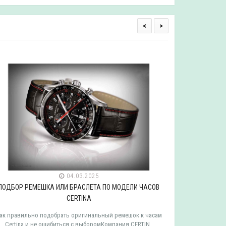
<
>
04.03.2025
ПОДБОР РЕМЕШКА ИЛИ БРАСЛЕТА ПО МОДЕЛИ ЧАСОВ
ПОДБОР РЕ
CERTINA
ак правильно подобрать оригинальный ремешок к часам
Как правильн
Certina и не ошибиться с выборомКомпания CERTIN..
Tissot и 