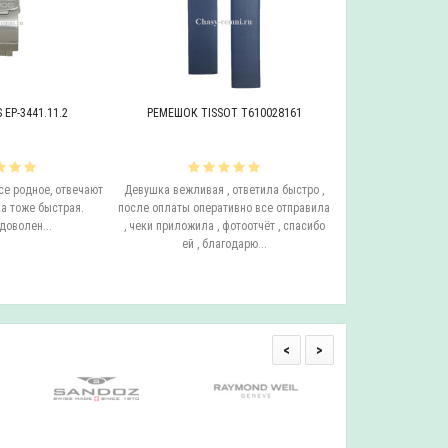
EP-3441.11.2
РЕМЕШОК TISSOT T610028161
БРАСЛЕТ ADRIAT
се родное, отвечают
Девушка вежливая , ответила быстро ,
Этот бросает Я купи
а тоже быстрая.
после оплаты оперативно все отправила
до сих пор у него с
доволен...
, чеки приложила , фотоотчёт , спасибо
ещё он очень удо
ей , благодарю...
смотрится на руке.
одним с
<
>