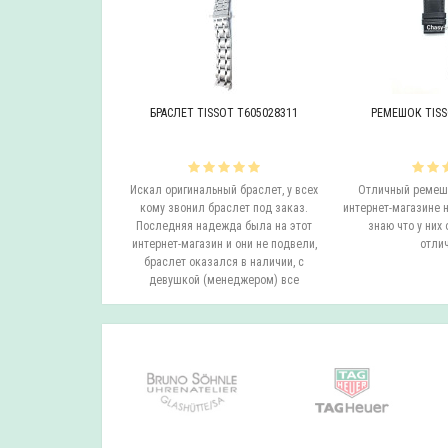
OT T605046447
БРАСЛЕТ TISSOT T605028311
РЕМЕШОК TISS
инальный браслет.
Искал оригинальный браслет, у всех
Отличный ремешо
все согласовали
кому звонил браслет под заказ.
интернет-магазине н
на следующий день
Последняя надежда была на этот
знаю что у них 
вил. Все супер.
интернет-магазин и они не подвели,
отлич
бо...
браслет оказался в наличии, с
девушкой (менеджером) все
согласовали ..