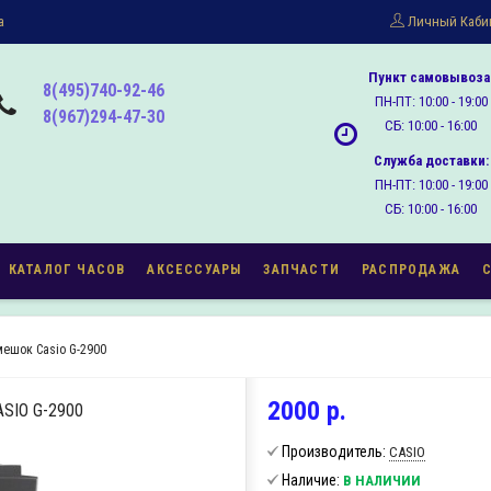
а
Личный Каби
Пункт самовывоза
8(495)740-92-46
ПН-ПТ: 10:00 - 19:00
8(967)294-47-30
СБ: 10:00 - 16:00
Служба доставки:
ПН-ПТ: 10:00 - 19:00
СБ: 10:00 - 16:00
КАТАЛОГ ЧАСОВ
АКСЕССУАРЫ
ЗАПЧАСТИ
РАСПРОДАЖА
мешок Casio G-2900
2000 р.
IO G-2900
Производитель:
CASIO
Наличие:
В НАЛИЧИИ