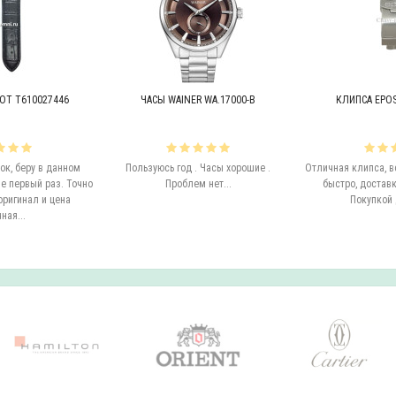
OT T610027446
ЧАСЫ WAINER WA.17000-B
КЛИПСА EPOS 
к, беру в данном
Пользуюсь год . Часы хорошие .
Отличная клипса, в
е первый раз. Точно
Проблем нет...
быстро, доставк
оригинал и цена
Покупкой 
ная...