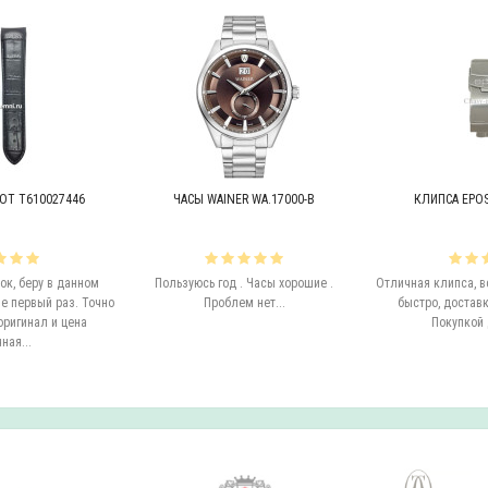
OT T610027446
ЧАСЫ WAINER WA.17000-B
КЛИПСА EPOS 
к, беру в данном
Пользуюсь год . Часы хорошие .
Отличная клипса, в
е первый раз. Точно
Проблем нет...
быстро, доставк
оригинал и цена
Покупкой 
ная...