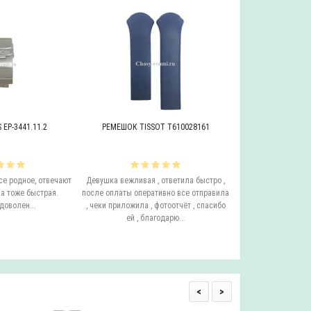
EP-3441.11.2
РЕМЕШОК TISSOT T610028161
БРАСЛЕТ ADRIAT
се родное, отвечают
Девушка вежливая , ответила быстро ,
Этот бросает Я купи
а тоже быстрая.
после оплаты оперативно все отправила
до сих пор у него с
доволен...
, чеки приложила , фотоотчёт , спасибо
ещё он очень удо
ей , благодарю...
смотрится на руке.
одним с
<
>