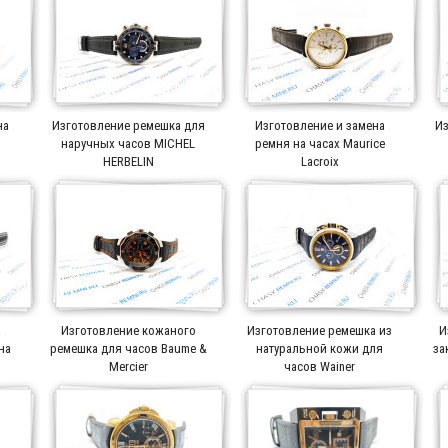
на
Изготовление ремешка для
Изготовление и замена
Из
r
наручных часов MICHEL
ремня на часах Maurice
HERBELIN
Lacroix
а
Изготовление кожаного
Изготовление ремешка из
И
на
ремешка для часов Baume &
натуральной кожи для
за
Mercier
часов Wainer