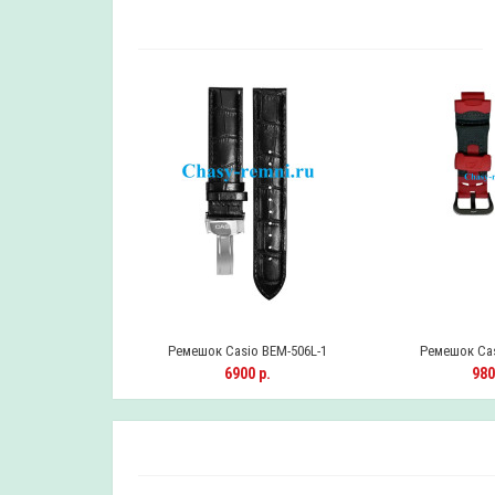
 BA-110-7A1ER
Ремешок Casio BEM-506L-1
Ремешок Cas
0 р.
6900 р.
980