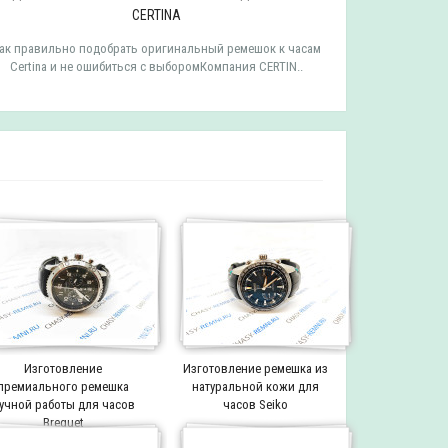
CERTINA
ак правильно подобрать оригинальный ремешок к часам
Как правильн
Certina и не ошибиться с выборомКомпания CERTIN..
Tissot и 
Изготовление
Изготовление ремешка из
премиального ремешка
натуральной кожи для
учной работы для часов
часов Seiko
Breguet