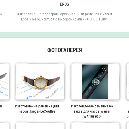
EPOS
ам
Как правильно подобрать оригинальный ремешок к часам
К
Epos и не ошибиться с выборомКомпания EPOS выпу..
ФОТОГАЛЕРЕЯ
из
Изготовление ремешка для
Изготовление ремешка на
часов Jaeger-LeCoultre
заказ для часов Wainer
WA.10880-D
р