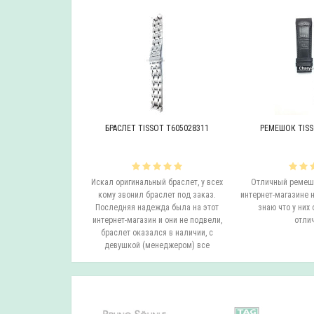
OT T605046447
БРАСЛЕТ TISSOT T605028311
РЕМЕШОК TISS
инальный браслет.
Искал оригинальный браслет, у всех
Отличный ремешо
все согласовали
кому звонил браслет под заказ.
интернет-магазине н
на следующий день
Последняя надежда была на этот
знаю что у них 
вил. Все супер.
интернет-магазин и они не подвели,
отлич
бо...
браслет оказался в наличии, с
девушкой (менеджером) все
согласовали ..