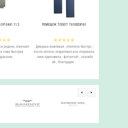
EP-3441.11.2
РЕМЕШОК TISSOT T610028161
БРАСЛЕТ ADRIAT
се родное, отвечают
Девушка вежливая , ответила быстро ,
Этот бросает Я купи
а тоже быстрая.
после оплаты оперативно все отправила
до сих пор у него с
доволен...
, чеки приложила , фотоотчёт , спасибо
ещё он очень удо
ей , благодарю...
смотрится на руке.
одним с
<
>