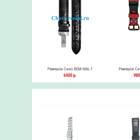
 BA-110-7A1ER
Ремешок Casio BEM-506L-1
Ремешок Cas
0 р.
6900 р.
980