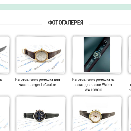
ФОТОГАЛЕРЕЯ
из
Изготовление ремешка для
Изготовление ремешка на
часов Jaeger-LeCoultre
заказ для часов Wainer
WA.10880-D
р