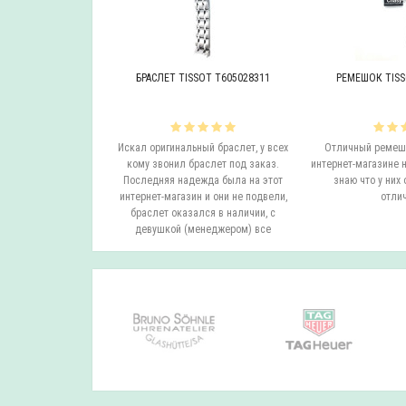
OT T605046447
БРАСЛЕТ TISSOT T605028311
РЕМЕШОК TISS
инальный браслет.
Искал оригинальный браслет, у всех
Отличный ремешо
все согласовали
кому звонил браслет под заказ.
интернет-магазине н
на следующий день
Последняя надежда была на этот
знаю что у них 
вил. Все супер.
интернет-магазин и они не подвели,
отлич
бо...
браслет оказался в наличии, с
девушкой (менеджером) все
согласовали ..