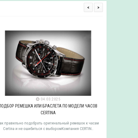
<
>
04.03.2025
ПОДБОР РЕМЕШКА ИЛИ БРАСЛЕТА ПО МОДЕЛИ ЧАСОВ
ПОДБОР РЕ
CERTINA
ак правильно подобрать оригинальный ремешок к часам
Как правильн
Certina и не ошибиться с выборомКомпания CERTIN..
Tissot и 