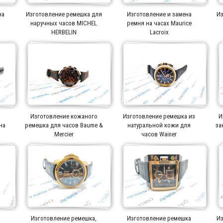
на
Изготовление ремешка для
Изготовление и замена
Из
r
наручных часов MICHEL
ремня на часах Maurice
HERBELIN
Lacroix
а
Изготовление кожаного
Изготовление ремешка из
И
на
ремешка для часов Baume &
натуральной кожи для
за
Mercier
часов Wainer
а
Изготовление ремешка,
Изготовление ремешка
Из