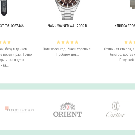
OT T610027446
ЧАСЫ WAINER WA.17000-B
КЛИПСА EPOS 
к, беру в данном
Пользуюсь год . Часы хорошие .
Отличная клипса, в
е первый раз. Точно
Проблем нет...
быстро, доставк
оригинал и цена
Покупкой 
ная...