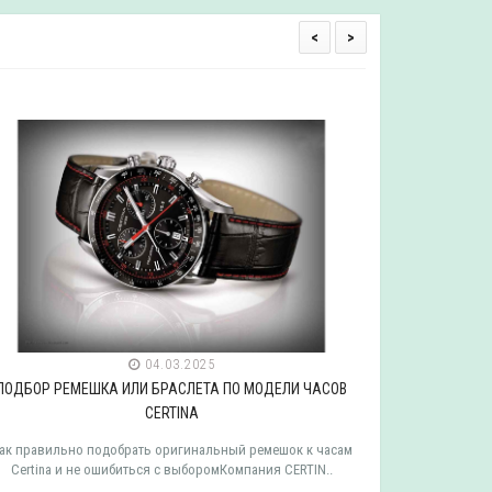
<
>
04.03.2025
ПОДБОР РЕМЕШКА ИЛИ БРАСЛЕТА ПО МОДЕЛИ ЧАСОВ
ПОДБОР РЕ
CERTINA
ак правильно подобрать оригинальный ремешок к часам
Как правильн
Certina и не ошибиться с выборомКомпания CERTIN..
Tissot и 