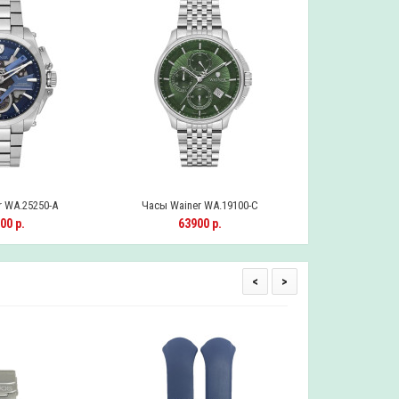
 WA.25250-A
Часы Wainer WA.19100-C
Часы Wainer
00 р.
63900 р.
1169
<
>