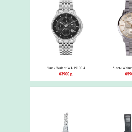
 WA.19100-B
Часы Wainer WA.19100-A
Часы Wainer
0 р.
63900 р.
6590