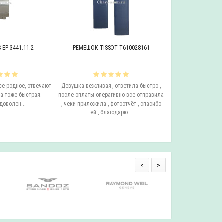
EP-3441.11.2
РЕМЕШОК TISSOT T610028161
БРАСЛЕТ ADRIAT
се родное, отвечают
Девушка вежливая , ответила быстро ,
Этот бросает Я купи
а тоже быстрая.
после оплаты оперативно все отправила
до сих пор у него с
доволен...
, чеки приложила , фотоотчёт , спасибо
ещё он очень удо
ей , благодарю...
смотрится на руке.
одним с
<
>