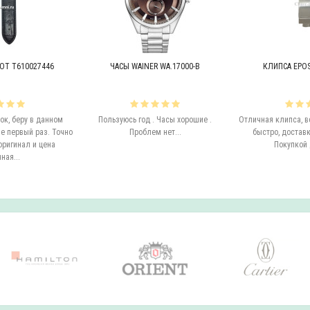
OT T610027446
ЧАСЫ WAINER WA.17000-B
КЛИПСА EPOS 
к, беру в данном
Пользуюсь год . Часы хорошие .
Отличная клипса, в
е первый раз. Точно
Проблем нет...
быстро, доставк
оригинал и цена
Покупкой 
ная...