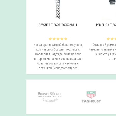
OT T605046447
БРАСЛЕТ TISSOT T605028311
РЕМЕШОК TISS
инальный браслет.
Искал оригинальный браслет, у всех
Отличный ремешо
все согласовали
кому звонил браслет под заказ.
интернет-магазине н
на следующий день
Последняя надежда была на этот
знаю что у них 
вил. Все супер.
интернет-магазин и они не подвели,
отлич
бо...
браслет оказался в наличии, с
девушкой (менеджером) все
согласовали ..