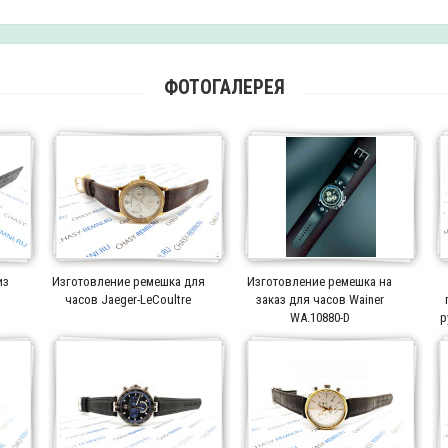
ФОТОГАЛЕРЕЯ
из
Изготовление ремешка для
Изготовление ремешка на
часов Jaeger-LeCoultre
заказ для часов Wainer
WA.10880-D
р