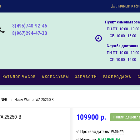
а
Личный Каби
Пункт самовывоза
8(495)740-92-46
ПН-ПТ: 10:00 - 19:00
8(967)294-47-30
СБ: 10:00 - 16:00
Служба доставки:
ПН-ПТ: 10:00 - 19:00
СБ: 10:00 - 16:00
КАТАЛОГ ЧАСОВ
АКСЕССУАРЫ
ЗАПЧАСТИ
РАСПРОДАЖА
INER
Часы Wainer WA.25250-B
109900 р.
A.25250-B
Нашли дешевл
Производитель:
WAINER
Наличие:
В НАЛИЧИИ